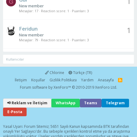
1
G
New member
Mesajlar
17
Reaction score
1
Puanları
3
Feridun
1
New member
Mesajlar
79
Reaction score
1
Puanları
3
Kullanıcılar
Chlorine
Türkçe (TR)
İletişim
Koşullar
Gizlilik Politikası
Yardım
Anasayfa
R
S
Forum software by XenForo™
© 2010-2019 XenForo Ltd.
S
📢 Reklam ve İletişim
WhatsApp
Teams
Telegram
E-Posta
Yasal Uyarı: Forum Sitemiz; 5651 Sayılı Kanun kapsamında BTK tarafından
onaylı Yer Sağlayıcı'dır. Bu sebeple içerikleri kontrol etme ya da araştırma
yükümlülüğü yoktur. Üyeler yazdığı içeriklerden sorumludur ve siteye üye