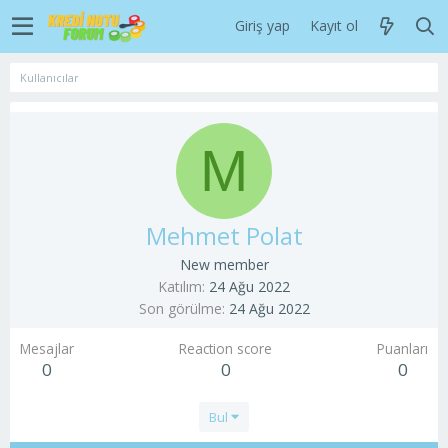
Giriş yap
Kayıt ol
Kullanıcılar
M
Mehmet Polat
New member
Katılım
24 Ağu 2022
Son görülme
24 Ağu 2022
Mesajlar
Reaction score
Puanları
0
0
0
Bul