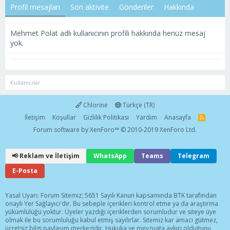
Profil mesajları
Son aktivite
Gönderiler
Hakkında
Mehmet Polat adlı kullanıcının profili hakkında henüz mesaj
yok.
Kullanıcılar
Chlorine
Türkçe (TR)
İletişim
Koşullar
Gizlilik Politikası
Yardım
Anasayfa
R
S
Forum software by XenForo™
© 2010-2019 XenForo Ltd.
S
📢 Reklam ve İletişim
WhatsApp
Teams
Telegram
E-Posta
Yasal Uyarı: Forum Sitemiz; 5651 Sayılı Kanun kapsamında BTK tarafından
onaylı Yer Sağlayıcı'dır. Bu sebeple içerikleri kontrol etme ya da araştırma
yükümlülüğü yoktur. Üyeler yazdığı içeriklerden sorumludur ve siteye üye
olmak ile bu sorumluluğu kabul etmiş sayılırlar. Sitemiz kar amacı gütmez,
ücretsiz bilgi paylaşım merkezidir. Hukuka ve mevzuata aykırı olduğunu