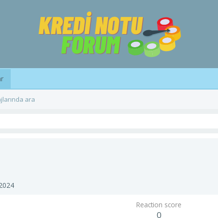
ar
jlarında ara
2024
Reaction score
0