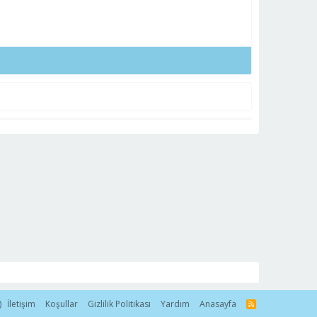
)
İletişim
Koşullar
Gizlilik Politikası
Yardım
Anasayfa
R
S