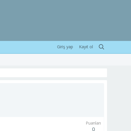
Giriş yap
Kayıt ol
Puanları
0