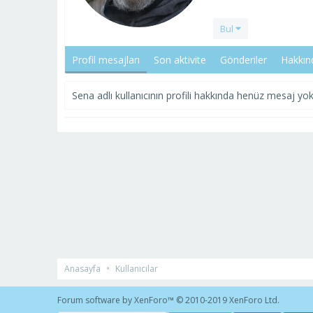
Bul
Profil mesajları
Son aktivite
Gönderiler
Hakkın
Sena adlı kullanıcının profili hakkında henüz mesaj yok
Anasayfa
Kullanıcılar
Forum software by XenForo™
© 2010-2019 XenForo Ltd.