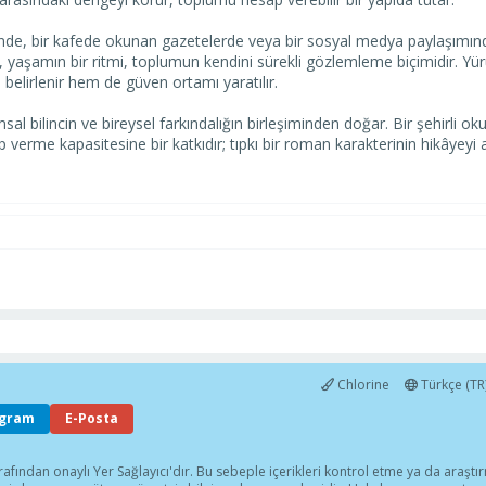
rinde, bir kafede okunan gazetelerde veya bir sosyal medya paylaşımında
, yaşamın bir ritmi, toplumun kendini sürekli gözlemleme biçimidir. Y
ı belirlenir hem de güven ortamı yaratılır.
l bilincin ve bireysel farkındalığın birleşiminden doğar. Bir şehirli o
ap verme kapasitesine bir katkıdır; tıpkı bir roman karakterinin hikâye
Chlorine
Türkçe (TR
egram
E-Posta
afından onaylı Yer Sağlayıcı'dır. Bu sebeple içerikleri kontrol etme ya da araşt