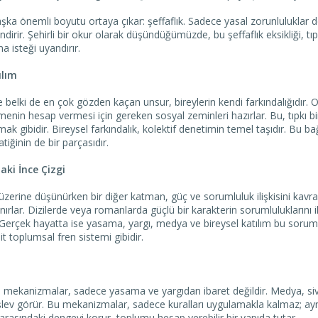
ka önemli boyutu ortaya çıkar: şeffaflık. Sadece yasal zorunluluklar d
endirir. Şehirli bir okur olarak düşündüğümüzde, bu şeffaflık eksikliği, t
a isteği uyandırır.
ılım
elki de en çok gözden kaçan unsur, bireylerin kendi farkındalığıdır.
tmenin hesap vermesi için gereken sosyal zeminleri hazırlar. Bu, tıpkı
mak gibidir. Bireysel farkındalık, kolektif denetimin temel taşıdır. Bu 
iğinin de bir parçasıdır.
ki İnce Çizgi
zerine düşünürken bir diğer katman, güç ve sorumluluk ilişkisini kavra
nırlar. Dizilerde veya romanlarda güçlü bir karakterin sorumluluklarını i
Gerçek hayatta ise yasama, yargı, medya ve bireysel katılım bu sorumlu
it toplumsal fren sistemi gibidir.
mekanizmalar, sadece yasama ve yargıdan ibaret değildir. Medya, sivil
k işlev görür. Bu mekanizmalar, sadece kuralları uygulamakla kalmaz;
 arasındaki dengeyi korur, toplumu hesap verebilir bir yapıda tutar.