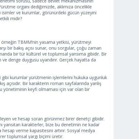
enetimi sorusu, sadece devlet mekanizmasının
. Yürütme organı dediğimizde, aklımıza öncelikle
isimler ve kurumlar, görünürdeki gücün yüzeyini
tkili midir?
de örneğin TBMM’nin yasama yetkisi, yürütmeyi
rşı bir bakış açısı sunar, onu sorgular, çoğu zaman
da bir tür kültürel ve toplumsal yansıma gibidir. Bir
en ve denge duygusu uyandırır. Gerçek hayatta da
gibi kurumlar yürütmenin işlemlerini hukuka uygunluk
ş açısıdır. Bir karakterin roman sayfalarında yanlış
mu yönetiminin keyfi olmaması için var olan bir
izleyen ve hesap soran görünmez birer denetçi gibidir.
nı yansıtan karakterler, bize bu denetimin ne kadar
ma hesap verme kapasitesini artırır. Sosyal medya
rer toplumsal yargı biçimi üretir.