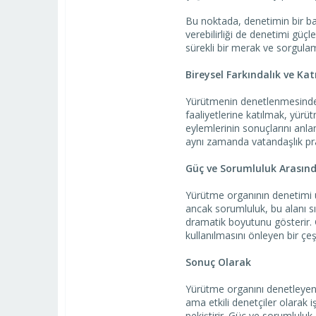
Bu noktada, denetimin bir baş
verebilirliği de denetimi güçl
sürekli bir merak ve sorgulam
Bireysel Farkındalık ve Kat
Yürütmenin denetlenmesinde b
faaliyetlerine katılmak, yürü
eylemlerinin sonuçlarını anla
aynı zamanda vatandaşlık prat
Güç ve Sorumluluk Arasında
Yürütme organının denetimi ü
ancak sorumluluk, bu alanı sı
dramatik boyutunu gösterir. 
kullanılmasını önleyen bir çeş
Sonuç Olarak
Yürütme organını denetleyen 
ama etkili denetçiler olara
pekiştirir. Güç ve sorumluluk