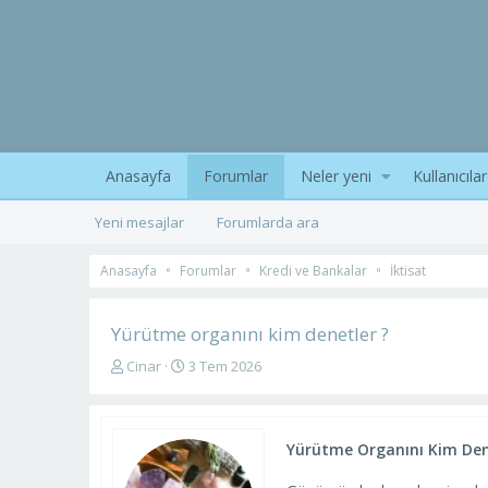
Anasayfa
Forumlar
Neler yeni
Kullanıcılar
Yeni mesajlar
Forumlarda ara
Anasayfa
Forumlar
Kredi ve Bankalar
İktisat
Yürütme organını kim denetler ?
K
B
Cinar
3 Tem 2026
o
a
n
ş
u
l
y
a
Yürütme Organını Kim Den
u
n
b
g