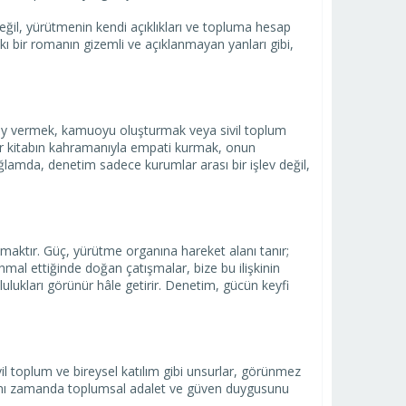
eğil, yürütmenin kendi açıklıkları ve topluma hesap
ıpkı bir romanın gizemli ve açıklanmayan yanları gibi,
 Oy vermek, kamuoyu oluşturmak veya sivil toplum
 bir kitabın kahramanıyla empati kurmak, onun
bağlamda, denetim sadece kurumlar arası bir işlev değil,
maktır. Güç, yürütme organına hareket alanı tanır;
hmal ettiğinde doğan çatışmalar, bize bu ilişkinin
lukları görünür hâle getirir. Denetim, gücün keyfi
 toplum ve bireysel katılım gibi unsurlar, görünmez
 aynı zamanda toplumsal adalet ve güven duygusunu