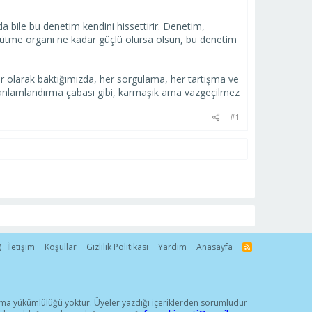
 bile bu denetim kendini hissettirir. Denetim,
ürütme organı ne kadar güçlü olursa olsun, bu denetim
kur olarak baktığımızda, her sorgulama, her tartışma ve
yi anlamlandırma çabası gibi, karmaşık ama vazgeçilmez
#1
)
İletişim
Koşullar
Gizlilik Politikası
Yardım
Anasayfa
R
S
S
ırma yükümlülüğü yoktur. Üyeler yazdığı içeriklerden sorumludur