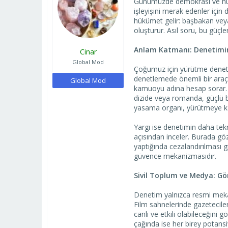
Günümüzde demokrasi ve huk
a
ı
işleyişini merak edenler için
ş
ç
hükümet gelir: başbakan vey
l
t
oluşturur. Asıl soru, bu güçle
a
a
t
r
Anlam Katmanı: Denetimin
Cinar
a
i
n
h
Global Mod
Çoğumuz için yürütme denetim
i
denetlemede önemli bir araçt
Global Mod
kamuoyu adına hesap sorar. A
dizide veya romanda, güçlü b
yasama organı, yürütmeye ka
Yargı ise denetimin daha te
açısından inceler. Burada göz
yaptığında cezalandırılması g
güvence mekanizmasıdır.
Sivil Toplum ve Medya: G
Denetim yalnızca resmi mekani
Film sahnelerinde gazetecile
canlı ve etkili olabileceğini
çağında ise her birey potansiy