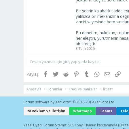
Bir şehrin kalabalık caddele
yalnızca bir mekanizma değil
zinciri sayesinde hem sınırlar
Bu denetim, hukukun, toplumsa
her eleştiri, yürütmenin hes
bir süreçtir.
3 Tem 2026
Cevap yazmak için giriş yap yada kayıt ol.
Facebook
Twitter
Reddit
Pinterest
Tumblr
WhatsApp
E-posta
Link
Paylaş:
Anasayfa
Forumlar
Kredi ve Bankalar
İktisat
Forum software by XenForo™
© 2010-2019 XenForo Ltd.
📢 Reklam ve İletişim
WhatsApp
Teams
Tel
Yasal Uyarı: Forum Sitemiz; 5651 Sayılı Kanun kapsamında BTK tar