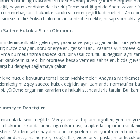
ukun üstünlüğü kavramları üzerine konuşurken, yürütme organının d
 değil, hayatın kendisine dair bir düşünme pratiği gibi de önem kazanır
a cumhurbaşkanı, bakanlar kurulu ve onun çeşitli kademeleri… Ama bu 
r sınırsız mıdır? Yoksa birileri onları kontrol etmekte, hesap sormakta ye
 Sadece Hukukla Sınırlı Olmaması
i denince ilk akla gelen şey, yasama ve yargı organlarıdır. Türkiye’
ır; bütçe onayları, soru önergeleri, gensorular… Yasama yürütmeye ka
ma bu mekanizma sadece kuru bir yasal zorunluluk değildir; aynı zaman
ir karakterin sürekli bir otoriteye hesap vermesi sahneleri, bizde güv
rşı bu dengeyi sağlamaya çalışır.
knik ve hukuki boyutunu temsil eder. Mahkemeler, Anayasa Mahkemesi 
lemlediğimiz şey sadece hukuk değildir; aynı zamanda normatif bir bakı
ibi, yürütme organının kararları da hukuki standartlarla tartılır. Bu, ka
örünmeyen Denetçiler
zmalarla sınırlı değildir. Medya ve sivil toplum örgütleri, yürütmeyi 
rin hükümet skandallarını açığa çıkarması, kitaplarda toplumun vicdanı
 gösterir. Modern şehir hayatında bu tür gözlemciler, yürütmenin toplu
el bir denetçi hâline gelir; fotoğraflar, videolar ve paylaşımlar küçük bi