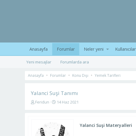
Anasayfa
Forumlar
Neler yeni
Kullanıcılar
Yeni mesajlar
Forumlarda ara
Anasayfa
Forumlar
Konu Dışı
Yemek Tarifleri
Yalanci Suşi Tanımı
K
B
Feridun
14 Haz 2021
o
a
n
ş
u
l
y
a
Yalanci Suşi Materyalleri
u
n
b
g