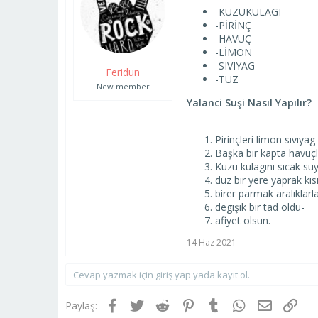
a
ı
-KUZUKULAGI
ş
ç
-PİRİNÇ
l
t
-HAVUÇ
a
a
-LİMON
t
r
-SIVIYAG
Feridun
a
i
-TUZ
n
h
New member
i
Yalanci Suşi Nasıl Yapılır?
Pirinçleri limon sıvıyag
Başka bir kapta havuçla
Kuzu kulagını sıcak suy
düz bir yere yaprak kı
birer parmak aralıklarl
degişik bir tad oldu-
afiyet olsun.
14 Haz 2021
Cevap yazmak için giriş yap yada kayıt ol.
Facebook
Twitter
Reddit
Pinterest
Tumblr
WhatsApp
E-posta
Link
Paylaş: