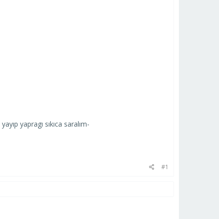
yayıp yapragı sıkıca saralım-
#1