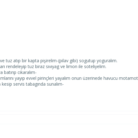
 ve tuz atıp bir kapta pişirelim-(pilav gibi) sogutup yoguralım.
rı rendeleyip tuz biraz sıvıyag ve limon ile soteliyelim.
a batırıp cıkaralım-
sımlarını yayıp evvel pirinçleri yayalım onun üzerinede havucu motamot 
a kesip servis tabagında sunalım-