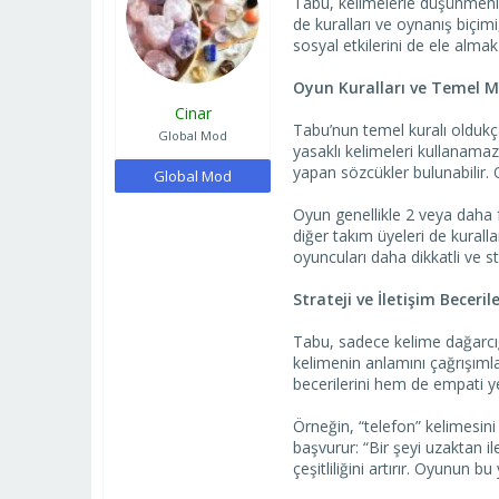
Tabu, kelimelerle düşünmenin 
a
ı
de kuralları ve oynanış biçimi
ş
ç
sosyal etkilerini de ele alm
l
t
a
a
Oyun Kuralları ve Temel M
t
r
Cinar
a
i
Tabu’nun temel kuralı oldukça
n
h
Global Mod
yasaklı kelimeleri kullanamaz
i
yapan sözcükler bulunabilir. 
Global Mod
Oyun genellikle 2 veya daha f
diğer takım üyeleri de kurall
oyuncuları daha dikkatli ve st
Strateji ve İletişim Becerile
Tabu, sadece kelime dağarcığın
kelimenin anlamını çağrışımla
becerilerini hem de empati ye
Örneğin, “telefon” kelimesin
başvurur: “Bir şeyi uzaktan i
çeşitliliğini artırır. Oyunun bu