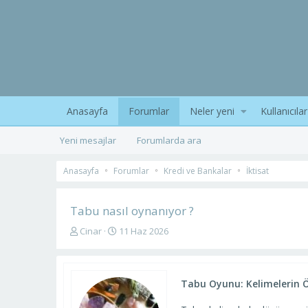
Anasayfa
Forumlar
Neler yeni
Kullanıcılar
Yeni mesajlar
Forumlarda ara
Anasayfa
Forumlar
Kredi ve Bankalar
İktisat
Tabu nasıl oynanıyor ?
K
B
Cinar
11 Haz 2026
o
a
n
ş
u
l
y
a
Tabu Oyunu: Kelimelerin Ö
u
n
b
g