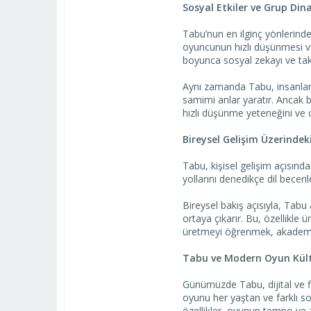
Sosyal Etkiler ve Grup Din
Tabu’nun en ilginç yönlerinden
oyuncunun hızlı düşünmesi ve 
boyunca sosyal zekayı ve takı
Aynı zamanda Tabu, insanları 
samimi anlar yaratır. Ancak 
hızlı düşünme yeteneğini ve o
Bireysel Gelişim Üzerindeki
Tabu, kişisel gelişim açısında
yollarını denedikçe dil becer
Bireysel bakış açısıyla, Tabu 
ortaya çıkarır. Bu, özellikle 
üretmeyi öğrenmek, akademik
Tabu ve Modern Oyun Kül
Günümüzde Tabu, dijital ve f
oyunu her yaştan ve farklı sos
özellikler, oyunun tempo ve zo