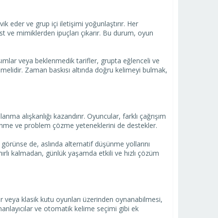
ik eder ve grup içi iletişimi yoğunlaştırır. Her
est ve mimiklerden ipuçları çıkarır. Bu durum, oyun
şımlar veya beklenmedik tarifler, grupta eğlenceli ve
emelidir. Zaman baskısı altında doğru kelimeyi bulmak,
llanma alışkanlığı kazandırır. Oyuncular, farklı çağrışım
düşünme ve problem çözme yeteneklerini de destekler.
bi görünse de, aslında alternatif düşünme yollarını
 sınırlı kalmadan, günlük yaşamda etkili ve hızlı çözüm
r veya klasik kutu oyunları üzerinden oynanabilmesi,
zamanlayıcılar ve otomatik kelime seçimi gibi ek