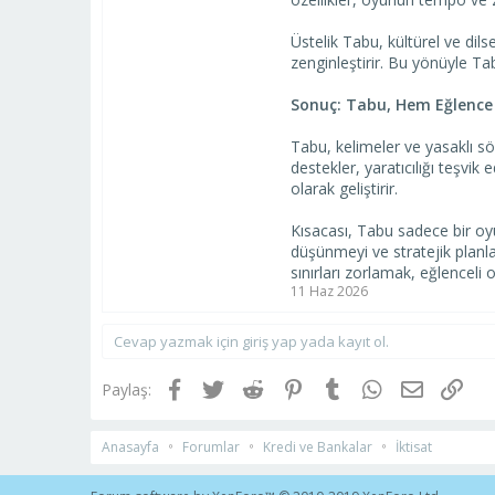
Üstelik Tabu, kültürel ve dils
zenginleştirir. Bu yönüyle Tab
Sonuç: Tabu, Hem Eğlence 
Tabu, kelimeler ve yasaklı söz
destekler, yaratıcılığı teşvi
olarak geliştirir.
Kısacası, Tabu sadece bir oyu
düşünmeyi ve stratejik planlam
sınırları zorlamak, eğlenceli 
11 Haz 2026
Cevap yazmak için giriş yap yada kayıt ol.
Facebook
Twitter
Reddit
Pinterest
Tumblr
WhatsApp
E-posta
Link
Paylaş:
Anasayfa
Forumlar
Kredi ve Bankalar
İktisat