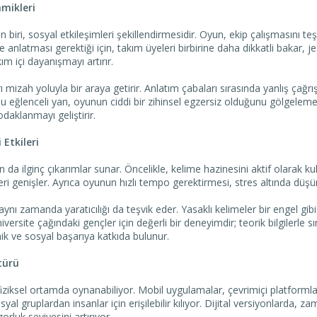
amikleri
 biri, sosyal etkileşimleri şekillendirmesidir. Oyun, ekip çalışmasını teşv
anlatması gerektiği için, takım üyeleri birbirine daha dikkatli bakar, j
m içi dayanışmayı artırır.
mizah yoluyla bir araya getirir. Anlatım çabaları sırasında yanlış çağrı
bu eğlenceli yan, oyunun ciddi bir zihinsel egzersiz olduğunu gölgelem
daklanmayı geliştirir.
 Etkileri
n da ilginç çıkarımlar sunar. Öncelikle, kelime hazinesini aktif olarak ku
ileri genişler. Ayrıca oyunun hızlı tempo gerektirmesi, stres altında 
aynı zamanda yaratıcılığı da teşvik eder. Yasaklı kelimeler bir engel gi
üniversite çağındaki gençler için değerli bir deneyimdir; teorik bilgilerle
 ve sosyal başarıya katkıda bulunur.
türü
iziksel ortamda oynanabiliyor. Mobil uygulamalar, çevrimiçi platformla
yal gruplardan insanlar için erişilebilir kılıyor. Dijital versiyonlarda, 
rluk seviyesini artırıyor.