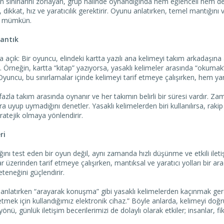
sınırlarını zorlayan, grup halinde oynandığında hem eğlenceli hem de z
, dikkat, hız ve yaratıcılık gerektirir. Oyunu anlatırken, temel mantığını 
ak mümkün.
antık
 açık: Bir oyuncu, elindeki kartta yazılı ana kelimeyi takım arkadaşına
. Örneğin, kartta “kitap” yazıyorsa, yasaklı kelimeler arasında “okuma
Oyuncu, bu sınırlamalar içinde kelimeyi tarif etmeye çalışırken, hem yar
azla takım arasında oynanır ve her takımın belirli bir süresi vardır. Za
ara uyup uymadığını denetler. Yasaklı kelimelerden biri kullanılırsa, ra
ratejik olmaya yönlendirir.
ri
ı test eden bir oyun değil, aynı zamanda hızlı düşünme ve etkili iletişi
r üzerinden tarif etmeye çalışırken, mantıksal ve yaratıcı yolları bir 
teneğini güçlendirir.
i anlatırken “arayarak konuşma” gibi yasaklı kelimelerden kaçınmak ger
letmek için kullandığımız elektronik cihaz.” Böyle anlarda, kelimeyi d
 yönü, günlük iletişim becerilerimizi de dolaylı olarak etkiler; insanlar, fiki