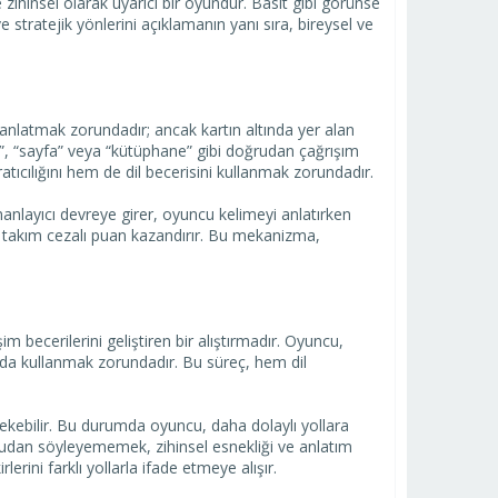
ihinsel olarak uyarıcı bir oyundur. Basit gibi görünse
ve stratejik yönlerini açıklamanın yanı sıra, bireysel ve
 anlatmak zorundadır; ancak kartın altında yer alan
k”, “sayfa” veya “kütüphane” gibi doğrudan çağrışım
atıcılığını hem de dil becerisini kullanmak zorundadır.
manlayıcı devreye girer, oyuncu kelimeyi anlatırken
kip takım cezalı puan kazandırır. Bu mekanizma,
m becerilerini geliştiren bir alıştırmadır. Oyuncu,
arada kullanmak zorundadır. Bu süreç, hem dil
ekebilir. Bu durumda oyuncu, daha dolaylı yollara
oğrudan söyleyememek, zihinsel esnekliği ve anlatım
rlerini farklı yollarla ifade etmeye alışır.