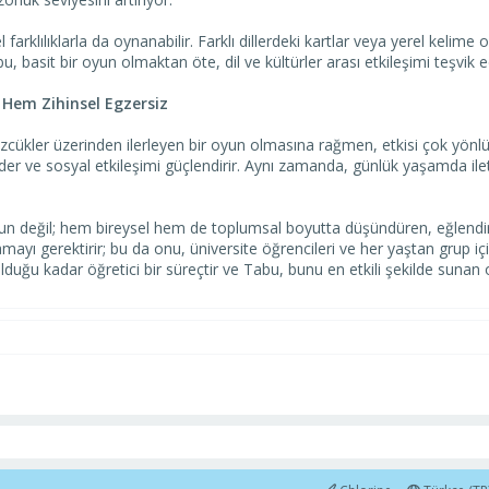
el farklılıklarla da oynanabilir. Farklı dillerdeki kartlar veya yerel k
u, basit bir oyun olmaktan öte, dil ve kültürler arası etkileşimi teşvik e
Hem Zihinsel Egzersiz
cükler üzerinden ilerleyen bir oyun olmasına rağmen, etkisi çok yönlüdür
k eder ve sosyal etkileşimi güçlendirir. Aynı zamanda, günlük yaşamda i
n değil; hem bireysel hem de toplumsal boyutta düşündüren, eğlendiren v
ayı gerektirir; bu da onu, üniversite öğrencileri ve her yaştan grup için 
olduğu kadar öğretici bir süreçtir ve Tabu, bunu en etkili şekilde sunan 