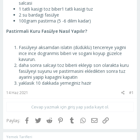
salcasi
1 tatli kasigi toz biber1 tatli kasigi tuz
2 su bardagi fasülye
100gram pastirma (5 -6 dilim kadar)
Pastirmali Kuru Fasülye Nasıl Yapılır?
Fasülyeyi aksamdan islatin (düdüklü) tencereye yagini
ince ince dogranmis biberi ve sogani koyup güzelce
kavurun.
daha sonra salcayi toz biberii ekleyip son olarakta kuru
fasülyeyi suyunu ve pastirmasini ekledikten sonra tuz
ayarini yapip kapagini kapatin
yaklasik 10 dakkada yemeginiz hazir
14 Haz 2021
#1
Cevap yazmak için giriş yap yada kayıt ol.
Facebook
Twitter
Reddit
Pinterest
Tumblr
WhatsApp
E-posta
Link
Paylaş:
Yemek Tarifleri