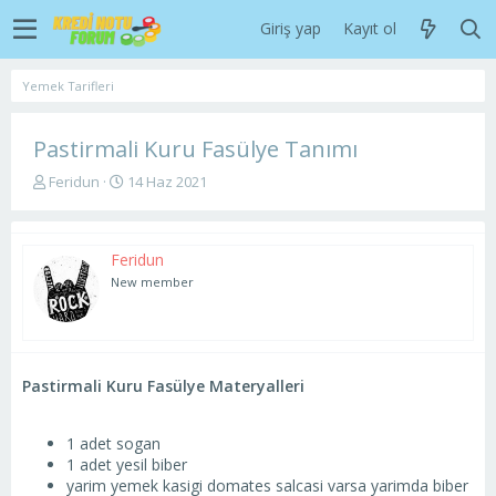
Giriş yap
Kayıt ol
Yemek Tarifleri
Pastirmali Kuru Fasülye Tanımı
K
B
Feridun
14 Haz 2021
o
a
n
ş
u
l
Feridun
y
a
u
n
New member
b
g
a
ı
ş
ç
l
t
a
a
Pastirmali Kuru Fasülye Materyalleri
t
r
a
i
n
h
1 adet sogan
i
1 adet yesil biber
yarim yemek kasigi domates salcasi varsa yarimda biber