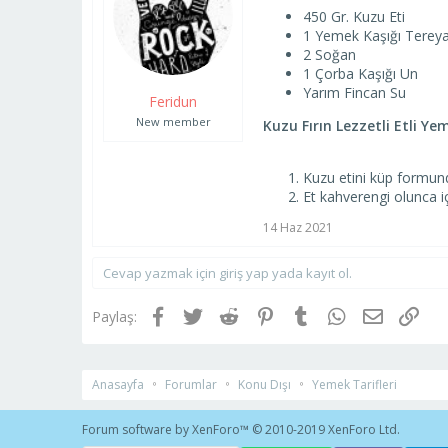
a
ı
450 Gr. Kuzu Eti
ş
ç
1 Yemek Kaşığı Tereya
l
t
2 Soğan
a
a
1 Çorba Kaşığı Un
t
r
Yarım Fincan Su
Feridun
a
i
n
h
New member
Kuzu Fırın Lezzetli Etli Ye
i
Kuzu etini küp formunda
Et kahverengi olunca iç
14 Haz 2021
Cevap yazmak için giriş yap yada kayıt ol.
Facebook
Twitter
Reddit
Pinterest
Tumblr
WhatsApp
E-posta
Link
Paylaş:
Anasayfa
Forumlar
Konu Dışı
Yemek Tarifleri
Forum software by XenForo™
© 2010-2019 XenForo Ltd.