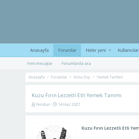
Anasayfa
Forumlar
Neler yeni
Kullanıcılar
Yeni mesajlar
Forumlarda ara
Anasayfa
Forumlar
Konu Dışı
Yemek Tarifleri
Kuzu Fırın Lezzetli Etli Yemek Tanımı
K
B
Feridun
14 Haz 2021
o
a
n
ş
u
l
y
a
Kuzu Fırın Lezzetli Etli Ye
u
n
b
g