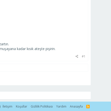
artın.
muşayana kadar kısık ateşte pişirin.
#1
)
İletişim
Koşullar
Gizlilik Politikası
Yardım
Anasayfa
R
S