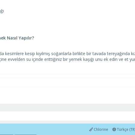
ğı
mek Nasıl Yapılır?
 kesimlere kesip kıyılmış soğanlarla birlikte bir tavada tereyağında kız
ine evvelden su içinde erittiğiniz bir yemek kaşığı unu ek edin ve et yu
Chlorine
Türkçe (TR