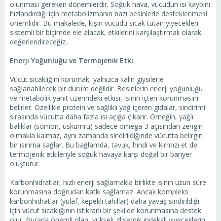
olunması gereken dönemlerdir. Soğuk hava, vücudun ısı kaybını
hızlandırdığı için metabolizmanın bazı besinlerle desteklenmesi
önemlidir. Bu makalede, kışın vücudu sıcak tutan yiyecekleri
sistemli bir biçimde ele alacak, etkilerini karşılaştırmalı olarak
değerlendireceğiz.
Enerji Yoğunluğu ve Termojenik Etki
Vücut sıcaklığını korumak, yalnızca kalın giysilerle
sağlanabilecek bir durum değildir. Besinlerin enerji yoğunluğu
ve metabolik yanıt üzerindeki etkisi, ısının içten korunmasını
belirler. Özellikle protein ve sağlıklı yağ içeren gıdalar, sindirimi
sırasında vücutta daha fazla ısı açığa çıkarır. Örneğin, yağlı
balıklar (somon, uskumru) sadece omega-3 açısından zengin
olmakla kalmaz, aynı zamanda sindirildiğinde vücutta belirgin
bir ısınma sağlar. Bu bağlamda, tavuk, hindi ve kırmızı et de
termojenik etkileriyle soğuk havaya karşı doğal bir bariyer
oluşturur.
Karbonhidratlar, hızlı enerji sağlamakla birlikte ısının uzun süre
korunmasına doğrudan katkı sağlamaz. Ancak kompleks
karbonhidratlar (yulaf, kepekli tahıllar) daha yavaş sindirildiği
için vücut sıcaklığının istikrarlı bir şekilde korunmasına destek
olur. Burada önemli olan, yüksek glisemik indeksli yiyeceklerin