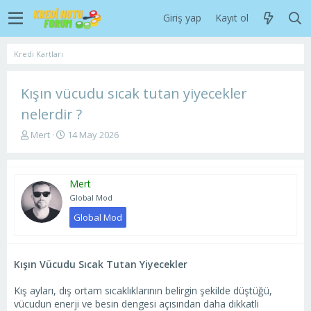
Giriş yap
Kayıt ol
Kredi Kartları
Kışın vücudu sıcak tutan yiyecekler
nelerdir ?
K
B
Mert
14 May 2026
o
a
n
ş
u
l
Mert
y
a
u
n
Global Mod
b
g
Global Mod
a
ı
ş
ç
l
t
a
a
Kışın Vücudu Sıcak Tutan Yiyecekler
t
r
a
i
Kış ayları, dış ortam sıcaklıklarının belirgin şekilde düştüğü,
n
h
vücudun enerji ve besin dengesi açısından daha dikkatli
i