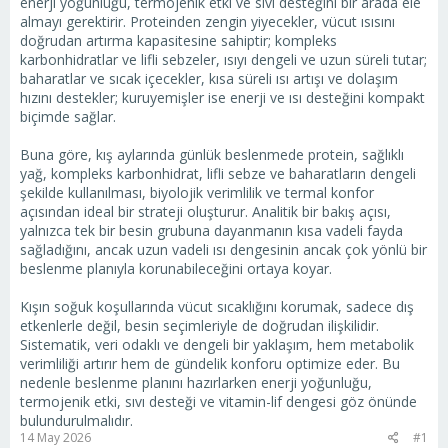
enerji yoğunluğu, termojenik etki ve sıvı desteğini bir arada ele
almayı gerektirir. Proteinden zengin yiyecekler, vücut ısısını
doğrudan artırma kapasitesine sahiptir; kompleks
karbonhidratlar ve lifli sebzeler, ısıyı dengeli ve uzun süreli tutar;
baharatlar ve sıcak içecekler, kısa süreli ısı artışı ve dolaşım
hızını destekler; kuruyemişler ise enerji ve ısı desteğini kompakt
biçimde sağlar.
Buna göre, kış aylarında günlük beslenmede protein, sağlıklı
yağ, kompleks karbonhidrat, lifli sebze ve baharatların dengeli
şekilde kullanılması, biyolojik verimlilik ve termal konfor
açısından ideal bir strateji oluşturur. Analitik bir bakış açısı,
yalnızca tek bir besin grubuna dayanmanın kısa vadeli fayda
sağladığını, ancak uzun vadeli ısı dengesinin ancak çok yönlü bir
beslenme planıyla korunabileceğini ortaya koyar.
Kışın soğuk koşullarında vücut sıcaklığını korumak, sadece dış
etkenlerle değil, besin seçimleriyle de doğrudan ilişkilidir.
Sistematik, veri odaklı ve dengeli bir yaklaşım, hem metabolik
verimliliği artırır hem de gündelik konforu optimize eder. Bu
nedenle beslenme planını hazırlarken enerji yoğunluğu,
termojenik etki, sıvı desteği ve vitamin-lif dengesi göz önünde
bulundurulmalıdır.
14 May 2026
#1