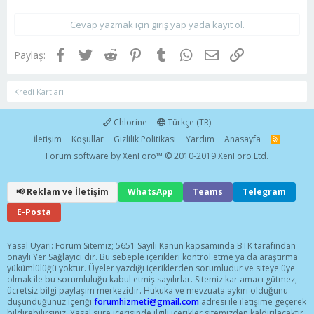
Cevap yazmak için giriş yap yada kayıt ol.
Facebook
Twitter
Reddit
Pinterest
Tumblr
WhatsApp
E-posta
Link
Paylaş:
Kredi Kartları
Chlorine
Türkçe (TR)
İletişim
Koşullar
Gizlilik Politikası
Yardım
Anasayfa
R
S
Forum software by XenForo™
© 2010-2019 XenForo Ltd.
S
📢 Reklam ve İletişim
WhatsApp
Teams
Telegram
E-Posta
Yasal Uyarı: Forum Sitemiz; 5651 Sayılı Kanun kapsamında BTK tarafından
onaylı Yer Sağlayıcı'dır. Bu sebeple içerikleri kontrol etme ya da araştırma
yükümlülüğü yoktur. Üyeler yazdığı içeriklerden sorumludur ve siteye üye
olmak ile bu sorumluluğu kabul etmiş sayılırlar. Sitemiz kar amacı gütmez,
ücretsiz bilgi paylaşım merkezidir. Hukuka ve mevzuata aykırı olduğunu
düşündüğünüz içeriği
forumhizmeti@gmail.com
adresi ile iletişime geçerek
bildirebilirsiniz. Yasal süre içerisinde ilgili içerikler sitemizden kaldırılacaktır.