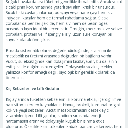
Soğuk havalarda sıvı tüketimi genellikle ihmal edilir. Ancak vücut
sıcaklığının korunmasında yeterli sıvı alımı kritik bir unsurdur.
Sıcak bitki çayları, ıhlamur, adaçayı veya nane çayı hem sıvı
ihtiyacını karşılar hem de termal rahatlama sağlar. Sıcak
çorbalar da benzer şekilde, hem sıvı hem de besin öğesi
açısından kışın ideal bir seçenektir. Örneğin, mercimek ve sebze
çorbaları, protein ve lif içeriğiyle ısıyı uzun süre koruyan bir
kaynak olarak öne çıkar.
Burada sistematik olarak değerlendirildiğinde, sıvı alımı ile
metabolik ısı üretimi arasında doğrudan bir bağlantı vardır.
Vücut, su eksikliğinde kan dolaşımını kısıtlayabilir, bu da ısının
eşit şekilde dağılmasını engeller. Dolayısıyla sıcak içecekler,
yalnızca konfor amaçlı değil, biyolojik bir gereklilik olarak da
önemlidir.
Kış Sebzeleri ve Lifli Gıdalar
Kış aylarında tüketilen sebzelerin ısı koruma etkisi, içerdiği lif ve
bazı vitaminlerden kaynaklanır. Havuç, brokoli, karnabahar gibi
kök ve yeşil sebzeler, vücut metabolizmasını destekleyici
vitaminler içerir. Lifli gıdalar, sindirim sırasında enerji
harcamasını artırır ve dolayısıyla küçük bir ısınma etkisi
oluşturur. Özellikle kışın tüketilen kabak, pancar ve kereviz, hem