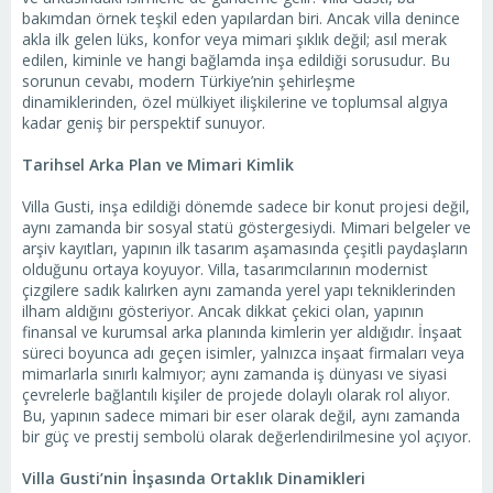
bakımdan örnek teşkil eden yapılardan biri. Ancak villa denince
akla ilk gelen lüks, konfor veya mimari şıklık değil; asıl merak
edilen, kiminle ve hangi bağlamda inşa edildiği sorusudur. Bu
sorunun cevabı, modern Türkiye’nin şehirleşme
dinamiklerinden, özel mülkiyet ilişkilerine ve toplumsal algıya
kadar geniş bir perspektif sunuyor.
Tarihsel Arka Plan ve Mimari Kimlik
Villa Gusti, inşa edildiği dönemde sadece bir konut projesi değil,
aynı zamanda bir sosyal statü göstergesiydi. Mimari belgeler ve
arşiv kayıtları, yapının ilk tasarım aşamasında çeşitli paydaşların
olduğunu ortaya koyuyor. Villa, tasarımcılarının modernist
çizgilere sadık kalırken aynı zamanda yerel yapı tekniklerinden
ilham aldığını gösteriyor. Ancak dikkat çekici olan, yapının
finansal ve kurumsal arka planında kimlerin yer aldığıdır. İnşaat
süreci boyunca adı geçen isimler, yalnızca inşaat firmaları veya
mimarlarla sınırlı kalmıyor; aynı zamanda iş dünyası ve siyasi
çevrelerle bağlantılı kişiler de projede dolaylı olarak rol alıyor.
Bu, yapının sadece mimari bir eser olarak değil, aynı zamanda
bir güç ve prestij sembolü olarak değerlendirilmesine yol açıyor.
Villa Gusti’nin İnşasında Ortaklık Dinamikleri