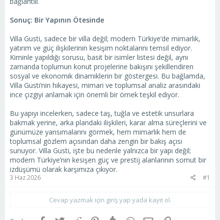
bağlantılı.
Sonuç: Bir Yapının Ötesinde
Villa Gusti, sadece bir villa değil; modern Türkiye’de mimarlık,
yatırım ve güç ilişkilerinin kesişim noktalarını temsil ediyor.
Kiminle yapıldığı sorusu, basit bir isimler listesi değil, aynı
zamanda toplumun konut projelerine bakışını şekillendiren
sosyal ve ekonomik dinamiklerin bir göstergesi. Bu bağlamda,
Villa Gusti’nin hikayesi, mimari ve toplumsal analiz arasındaki
ince çizgiyi anlamak için önemli bir örnek teşkil ediyor.
Bu yapıyı incelerken, sadece taş, tuğla ve estetik unsurlara
bakmak yerine, arka plandaki ilişkileri, karar alma süreçlerini ve
günümüze yansımalarını görmek, hem mimarlık hem de
toplumsal gözlem açısından daha zengin bir bakış açısı
sunuyor. Villa Gusti, işte bu nedenle yalnızca bir yapı değil;
modern Türkiye’nin kesişen güç ve prestij alanlarının somut bir
izdüşümü olarak karşımıza çıkıyor.
3 Haz 2026
#1
Cevap yazmak için giriş yap yada kayıt ol.
Facebook
Twitter
Reddit
Pinterest
Tumblr
WhatsApp
E-posta
Link