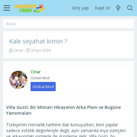
Giriş yap
Kayıt ol
İktisat
Kale seyahat kimin ?
K
B
Cinar
3 Haz 2026
o
a
n
ş
u
l
Cinar
y
a
u
n
Global Mod
b
g
Global Mod
a
ı
ş
ç
l
t
a
a
Villa Gusti: Bir Mimari Hikayenin Arka Planı ve Bugüne
t
r
Yansımaları
a
i
n
h
Türkiye’nin mimarlık tarihine dair konuşurken, kimi yapılar
i
sadece estetik değerleriyle değil, aynı zamanda inşa süreçleri
ve arkasındaki isimlerle de gündeme gelir. Villa Gusti, bu