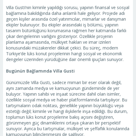
Villa Gusti’nin kiminle yapıldığı sorusu, yapının finansal ve sosyal
bağlamına bakıldığında daha anlamlı hale geliyor. Projede adı
geçen kişiler arasında özel yatırımcılar, mimarlar ve danışman
ekipler bulunuyor. Bu ekipler arasındaki iş bölümü, yapının
tasarım bütünlüğünü korumasına rağmen her katmanda farklı
çıkar dengelerinin varlığını gösteriyor. Özellikle projenin
planlama aşamasında, mülkiyet hakları ve imar izinleri
konusundaki müzakereler dikkat çekici. Bu süreç, modern
Türkiye’de lüks konut projelerinin hangi sosyal ve ekonomik
dengeler üzerinden yürüdüğüne dair önemli ipuçları sunuyor.
Bugünün Bağlamında Villa Gusti
Günümüzde Villa Gusti, sadece mimari bir eser olarak değil,
aynı zamanda medya ve kamuoyunun gündeminde de yer
buluyor. Yapının sahibi ve inşaat sürecine dahil olan isimler,
özellikle sosyal medya ve haber platformlarında tartışılıyor. Bu
tartışmaların odak noktası, genellikle yapının büyüklüğü veya
estetiği değil; kiminle ve hangi ilişkilerle inşa edildiği. Bu durum,
toplumun lüks konut projelerine bakış açısını değiştiren,
görünmeyen güç dinamiklerini ortaya çıkaran bir perspektif
sunuyor. Ayrıca bu tartışmalar, mülkiyet ve şeffaflık konularında
kamuoyunun bilinçlenmesini de sağlıyor.