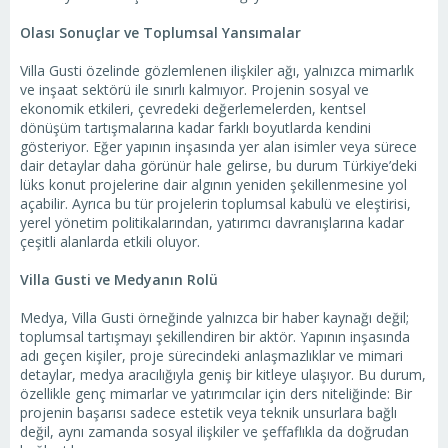
Olası Sonuçlar ve Toplumsal Yansımalar
Villa Gusti özelinde gözlemlenen ilişkiler ağı, yalnızca mimarlık
ve inşaat sektörü ile sınırlı kalmıyor. Projenin sosyal ve
ekonomik etkileri, çevredeki değerlemelerden, kentsel
dönüşüm tartışmalarına kadar farklı boyutlarda kendini
gösteriyor. Eğer yapının inşasında yer alan isimler veya sürece
dair detaylar daha görünür hale gelirse, bu durum Türkiye’deki
lüks konut projelerine dair algının yeniden şekillenmesine yol
açabilir. Ayrıca bu tür projelerin toplumsal kabulü ve eleştirisi,
yerel yönetim politikalarından, yatırımcı davranışlarına kadar
çeşitli alanlarda etkili oluyor.
Villa Gusti ve Medyanın Rolü
Medya, Villa Gusti örneğinde yalnızca bir haber kaynağı değil;
toplumsal tartışmayı şekillendiren bir aktör. Yapının inşasında
adı geçen kişiler, proje sürecindeki anlaşmazlıklar ve mimari
detaylar, medya aracılığıyla geniş bir kitleye ulaşıyor. Bu durum,
özellikle genç mimarlar ve yatırımcılar için ders niteliğinde: Bir
projenin başarısı sadece estetik veya teknik unsurlara bağlı
değil, aynı zamanda sosyal ilişkiler ve şeffaflıkla da doğrudan