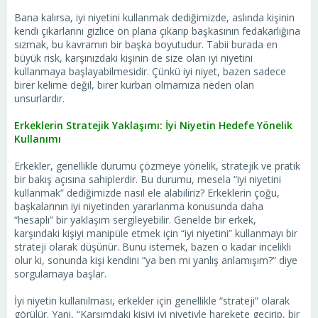
Bana kalırsa, iyi niyetini kullanmak dediğimizde, aslında kişinin
kendi çıkarlarını gizlice ön plana çıkarıp başkasının fedakarlığına
sızmak, bu kavramın bir başka boyutudur. Tabii burada en
büyük risk, karşınızdaki kişinin de size olan iyi niyetini
kullanmaya başlayabilmesidir. Çünkü iyi niyet, bazen sadece
birer kelime değil, birer kurban olmamıza neden olan
unsurlardır.
Erkeklerin Stratejik Yaklaşımı: İyi Niyetin Hedefe Yönelik
Kullanımı
Erkekler, genellikle durumu çözmeye yönelik, stratejik ve pratik
bir bakış açısına sahiplerdir. Bu durumu, mesela “iyi niyetini
kullanmak” dediğimizde nasıl ele alabiliriz? Erkeklerin çoğu,
başkalarının iyi niyetinden yararlanma konusunda daha
“hesaplı” bir yaklaşım sergileyebilir. Genelde bir erkek,
karşındaki kişiyi manipüle etmek için “iyi niyetini” kullanmayı bir
strateji olarak düşünür. Bunu istemek, bazen o kadar incelikli
olur ki, sonunda kişi kendini “ya ben mi yanlış anlamışım?” diye
sorgulamaya başlar.
İyi niyetin kullanılması, erkekler için genellikle “strateji” olarak
görülür. Yani, “Karşımdaki kişiyi iyi niyetiyle harekete geçirip, bir