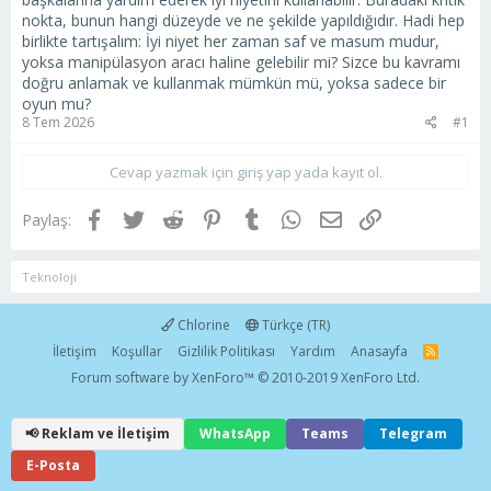
nokta, bunun hangi düzeyde ve ne şekilde yapıldığıdır. Hadi hep
birlikte tartışalım: İyi niyet her zaman saf ve masum mudur,
yoksa manipülasyon aracı haline gelebilir mi? Sizce bu kavramı
doğru anlamak ve kullanmak mümkün mü, yoksa sadece bir
oyun mu?
8 Tem 2026
#1
Cevap yazmak için giriş yap yada kayıt ol.
Facebook
Twitter
Reddit
Pinterest
Tumblr
WhatsApp
E-posta
Link
Paylaş:
Teknoloji
Chlorine
Türkçe (TR)
İletişim
Koşullar
Gizlilik Politikası
Yardım
Anasayfa
R
S
Forum software by XenForo™
© 2010-2019 XenForo Ltd.
S
📢 Reklam ve İletişim
WhatsApp
Teams
Telegram
E-Posta