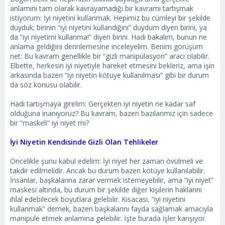
anlamını tam olarak kavrayamadığı bir kavramı tartışmak
istiyorum: İyi niyetini kullanmak. Hepimiz bu cümleyi bir şekilde
duyduk; birinin “iyi niyetini kullandığını” duydum diyen birini, ya
da “iyi niyetimi kullanma!” diyen birini. Hadi bakalım, bunun ne
anlama geldiğini derinlemesine inceleyelim. Benim görüşüm
net: Bu kavram genellikle bir “gizli manipülasyon” aracı olabilir.
Elbette, herkesin iyi niyetiyle hareket etmesini bekleriz, ama işin
arkasında bazen “iyi niyetin kötüye kullanılması” gibi bir durum
da söz konusu olabilir.
Hadi tartışmaya girelim: Gerçekten iyi niyetin ne kadar saf
olduğuna inanıyoruz? Bu kavram, bazen bazılarımız için sadece
bir “maskeli” iyi niyet mi?
İyi Niyetin Kendisinde Gizli Olan Tehlikeler
Öncelikle şunu kabul edelim: İyi niyet her zaman övülmeli ve
takdir edilmelidir. Ancak bu durum bazen kötüye kullanılabilir.
İnsanlar, başkalarına zarar vermek istemeyebilir, ama “iyi niyet”
maskesi altında, bu durum bir şekilde diğer kişilerin haklarını
ihlal edebilecek boyutlara gelebilir. Kısacası, “iyi niyetini
kullanmak” demek, bazen başkalarını fayda sağlamak amacıyla
manipüle etmek anlamına gelebilir. İşte burada işler karışıyor.