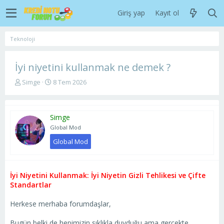
Giriş yap
Kayıt ol
Teknoloji
İyi niyetini kullanmak ne demek ?
K
B
Simge
8 Tem 2026
o
a
n
ş
u
l
Simge
y
a
u
n
Global Mod
b
g
Global Mod
a
ı
ş
ç
l
t
a
a
İyi Niyetini Kullanmak: İyi Niyetin Gizli Tehlikesi ve Çifte
t
r
Standartlar
a
i
n
h
Herkese merhaba forumdaşlar,
i
Bugün belki de hepimizin sıklıkla duyduğu ama gerçekte