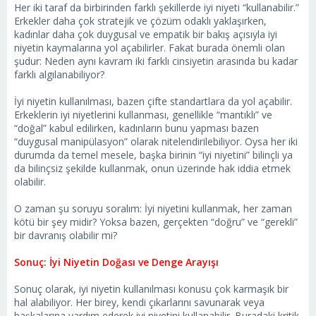
Her iki taraf da birbirinden farklı şekillerde iyi niyeti “kullanabilir.”
Erkekler daha çok stratejik ve çözüm odaklı yaklaşırken,
kadınlar daha çok duygusal ve empatik bir bakış açısıyla iyi
niyetin kaymalarına yol açabilirler. Fakat burada önemli olan
şudur: Neden aynı kavram iki farklı cinsiyetin arasında bu kadar
farklı algılanabiliyor?
İyi niyetin kullanılması, bazen çifte standartlara da yol açabilir.
Erkeklerin iyi niyetlerini kullanması, genellikle “mantıklı” ve
“doğal” kabul edilirken, kadınların bunu yapması bazen
“duygusal manipülasyon” olarak nitelendirilebiliyor. Oysa her iki
durumda da temel mesele, başka birinin “iyi niyetini” bilinçli ya
da bilinçsiz şekilde kullanmak, onun üzerinde hak iddia etmek
olabilir.
O zaman şu soruyu soralım: İyi niyetini kullanmak, her zaman
kötü bir şey midir? Yoksa bazen, gerçekten “doğru” ve “gerekli”
bir davranış olabilir mi?
Sonuç: İyi Niyetin Doğası ve Denge Arayışı
Sonuç olarak, iyi niyetin kullanılması konusu çok karmaşık bir
hal alabiliyor. Her birey, kendi çıkarlarını savunarak veya
başkalarına yardım ederek iyi niyetini kullanabilir. Buradaki kritik