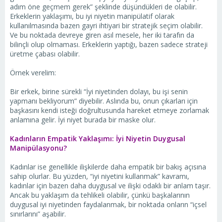
adım öne geçmem gerek” şeklinde düşündükleri de olabilir.
Erkeklerin yaklaşımı, bu iyi niyetin manipülatif olarak
kullanılmasında bazen gayri ihtiyari bir stratejik seçim olabilir.
Ve bu noktada devreye giren asıl mesele, her iki tarafın da
bilinçli olup olmaması. Erkeklerin yaptığı, bazen sadece strateji
üretme çabası olabilir.
Örnek verelim:
Bir erkek, birine sürekli “İyi niyetinden dolayı, bu işi senin
yapmanı bekliyorum” diyebilir. Aslında bu, onun çıkarları için
başkasını kendi isteği doğrultusunda hareket etmeye zorlamak
anlamına gelir. İyi niyet burada bir maske olur.
Kadınların Empatik Yaklaşımı: İyi Niyetin Duygusal
Manipülasyonu?
Kadınlar ise genellikle ilişkilerde daha empatik bir bakış açısına
sahip olurlar. Bu yüzden, “iyi niyetini kullanmak” kavramı,
kadınlar için bazen daha duygusal ve ilişki odaklı bir anlam taşır.
Ancak bu yaklaşım da tehlikeli olabilir, çünkü başkalarının
duygusal iyi niyetinden faydalanmak, bir noktada onların “içsel
sınırlarını” aşabilir.