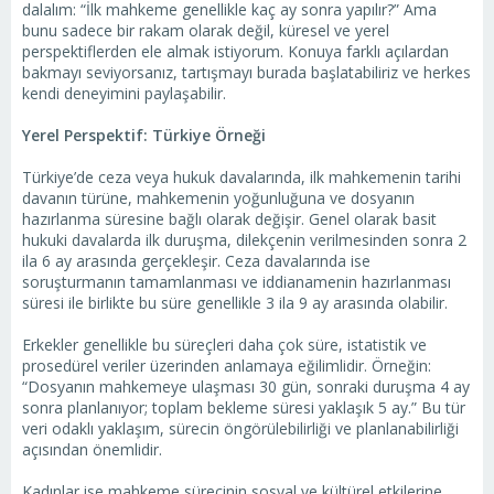
dalalım: “İlk mahkeme genellikle kaç ay sonra yapılır?” Ama
bunu sadece bir rakam olarak değil, küresel ve yerel
perspektiflerden ele almak istiyorum. Konuya farklı açılardan
bakmayı seviyorsanız, tartışmayı burada başlatabiliriz ve herkes
kendi deneyimini paylaşabilir.
Yerel Perspektif: Türkiye Örneği
Türkiye’de ceza veya hukuk davalarında, ilk mahkemenin tarihi
davanın türüne, mahkemenin yoğunluğuna ve dosyanın
hazırlanma süresine bağlı olarak değişir. Genel olarak basit
hukuki davalarda ilk duruşma, dilekçenin verilmesinden sonra 2
ila 6 ay arasında gerçekleşir. Ceza davalarında ise
soruşturmanın tamamlanması ve iddianamenin hazırlanması
süresi ile birlikte bu süre genellikle 3 ila 9 ay arasında olabilir.
Erkekler genellikle bu süreçleri daha çok süre, istatistik ve
prosedürel veriler üzerinden anlamaya eğilimlidir. Örneğin:
“Dosyanın mahkemeye ulaşması 30 gün, sonraki duruşma 4 ay
sonra planlanıyor; toplam bekleme süresi yaklaşık 5 ay.” Bu tür
veri odaklı yaklaşım, sürecin öngörülebilirliği ve planlanabilirliği
açısından önemlidir.
Kadınlar ise mahkeme sürecinin sosyal ve kültürel etkilerine