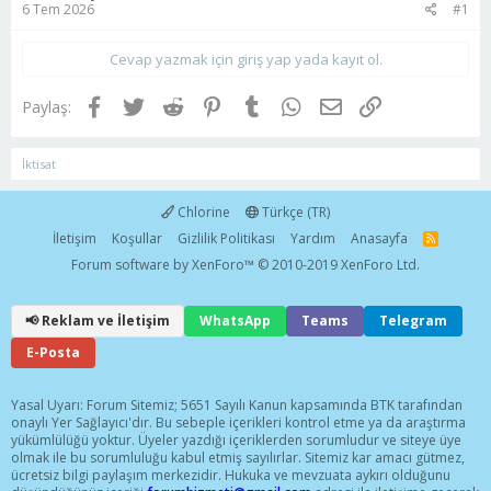
6 Tem 2026
#1
Cevap yazmak için giriş yap yada kayıt ol.
Facebook
Twitter
Reddit
Pinterest
Tumblr
WhatsApp
E-posta
Link
Paylaş:
İktisat
Chlorine
Türkçe (TR)
İletişim
Koşullar
Gizlilik Politikası
Yardım
Anasayfa
R
S
Forum software by XenForo™
© 2010-2019 XenForo Ltd.
S
📢 Reklam ve İletişim
WhatsApp
Teams
Telegram
E-Posta
Yasal Uyarı: Forum Sitemiz; 5651 Sayılı Kanun kapsamında BTK tarafından
onaylı Yer Sağlayıcı'dır. Bu sebeple içerikleri kontrol etme ya da araştırma
yükümlülüğü yoktur. Üyeler yazdığı içeriklerden sorumludur ve siteye üye
olmak ile bu sorumluluğu kabul etmiş sayılırlar. Sitemiz kar amacı gütmez,
ücretsiz bilgi paylaşım merkezidir. Hukuka ve mevzuata aykırı olduğunu