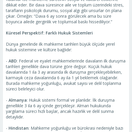
dikkat eder. Bir dava süresince aile ve toplum üzerindeki stres,
tarafların psikolojik durumu, sosyal algı gibi unsurlar ön plana
çıkar. Örneğin: “Dava 6 ay sonra görülecek ama bu süre
boyunca ailede gerginlik ve toplumsal baskı hissediliyor.”
Küresel Perspektif: Farklı Hukuk Sistemleri
Dünya genelinde ilk mahkeme tarihleri büyük ölçüde yerel
hukuk sistemine ve kültüre bağlıdır:
-
ABD
: Federal ve eyalet mahkemelerinde davaların ilk duruşma
tarihleri genellikle dava türüne göre değişir. Küçük hukuk
davalarında 1 ila 3 ay arasında ilk duruşma gerçekleşebilirken,
karmaşık ceza davalarında 6 ay ila 1 yıl beklemek olağandır.
Burada mahkeme yoğunluğu, avukat sayısı ve delil toplanma
süreci belirleyici olur.
-
Almanya
: Hukuk sistemi formal ve planlıdır. İlk duruşma
genellikle 3 ila 6 ay içinde gerçekleşir. Alman hukukunda
yargılama süreci hızlı başlar, ancak hazırlık ve delil sunma
detaylıdır.
-
Hindistan
: Mahkeme yoğunluğu ve bürokrasi nedeniyle bazı