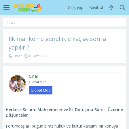
Giriş yap
Kayıt ol
İktisat
İlk mahkeme genellikle kaç ay sonra
yapılır ?
K
B
Cinar
6 Tem 2026
o
a
n
ş
u
l
Cinar
y
a
u
n
Global Mod
b
g
Global Mod
a
ı
ş
ç
l
t
a
a
Herkese Selam: Mahkemeler ve İlk Duruşma Süresi Üzerine
t
r
Düşünceler
a
i
n
h
Forumdaşlar, bugün biraz hukuk ve kültür karışımı bir konuya
i