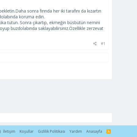
kletin.Daha sonra fırında her iki tarafını da kızartın
zdolabında koruma edin.
kika tutun. Sonra çıkartıp, ekmeğin büsbütün nemini
oyup buzdolabında saklayabilirsiniz.Özellikle zerzevat
#1
)
İletişim
Koşullar
Gizlilik Politikası
Yardım
Anasayfa
R
S