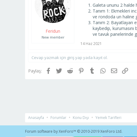
a
ı
Galeta ununu 2 halde h
ş
ç
Tanım 1: Ekmekleri ince
l
t
ve rondoda un haline g
a
a
Tanım 2: Bayatlayan ek
t
r
kaybedip, kurumasını b
Feridun
a
i
ve tavuk panelerinde gön
n
h
New member
i
14 Haz 2021
Cevap yazmak için giriş yap yada kayıt ol.
Facebook
Twitter
Reddit
Pinterest
Tumblr
WhatsApp
E-posta
Link
Paylaş:
Anasayfa
Forumlar
Konu Dışı
Yemek Tarifleri
Forum software by XenForo™
© 2010-2019 XenForo Ltd.