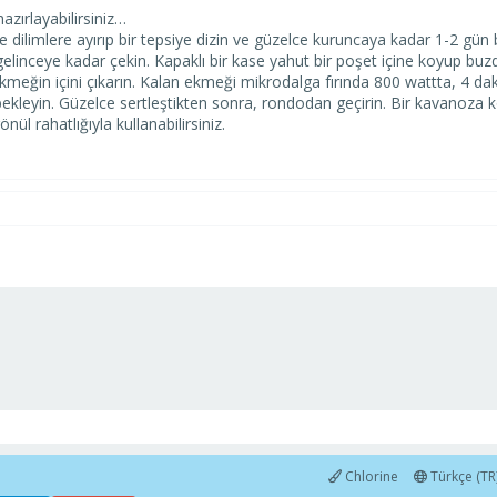
azırlayabilirsiniz…
 dilimlere ayırıp bir tepsiye dizin ve güzelce kuruncaya kadar 1-2 gün be
elinceye kadar çekin. Kapaklı bir kase yahut bir poşet içine koyup bu
meğin içini çıkarın. Kalan ekmeği mikrodalga fırında 800 wattta, 4 da
ekleyin. Güzelce sertleştikten sonra, rondodan geçirin. Bir kavanoza k
ül rahatlığıyla kullanabilirsiniz.
Chlorine
Türkçe (TR