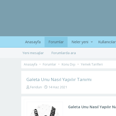
Anasayfa
Forumlar
Neler yeni
Kullanıcılar
Yeni mesajlar
Forumlarda ara
Anasayfa
Forumlar
Konu Dışı
Yemek Tarifleri
Galeta Unu Nasıl Yapılır Tanımı
K
B
Feridun
14 Haz 2021
o
a
n
ş
u
l
y
a
Galeta Unu Nasıl Yapılır Na
u
n
b
g