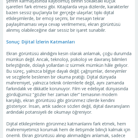
şehrin karmaşasında kaybolmuş birinin sokaktaki küçük
işaretleri fark etmesi gibi. Kitaplarda veya dizilerde, karakterler
bazen sessiz ipuçlarıyla bir gerçeğe ulaşırlar; tıpkı dijital
etkileşimlerde, bir emoji seçimi, bir mesajın tekrar
paylaşılmaması veya cevap verilmemesi, ekran görüntüsü
alınmış olabileceğine dair sessiz bir işaret sunabilir.
Sonuç: Dijital İzlerin Katmanları
Ekran görüntüsü alındığını kesin olarak anlamak, çoğu durumda
mümkün değil. Ancak, teknoloji, psikoloji ve davranış bilimleri
birleştiğinde, dolaylı yollardan iz sürmek mümkün hâle geliyor.
Bu süreç, yalnızca bilgiye dayalı değil; çağrışımlar, deneyimler
ve sezgilerle beslenen bir okuma pratiği. Dijital dünyada
mahremiyet, yalnızca teknik önlemlerle değil, aynı zamanda
farkındalık ve dikkatle korunuyor. Film ve edebiyat dünyasında
gördüğümüz “gözler her zaman izler” temasının modern
karşılığı, ekran görüntüsü gibi görünmez izlerde kendini
gösteriyor. İnsan, artık sadece sözleri değil, dijital davranışların
ardındaki potansiyeli de okumayı öğreniyor.
Dijital etkileşimlerin görünmez katmanlarını fark etmek, hem
mahremiyetimizi korumak hem de iletişimde bilinçli kalmak için
önemli. Ekran görüntüsü alınıp alınmadığını anlamak, sadece