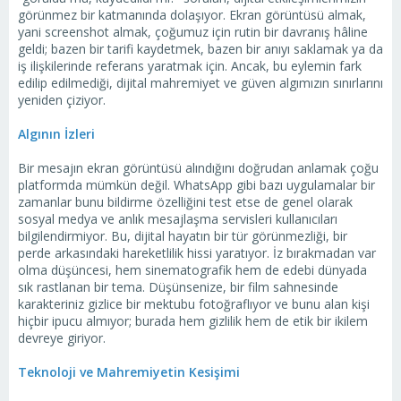
görünmez bir katmanında dolaşıyor. Ekran görüntüsü almak,
yani screenshot almak, çoğumuz için rutin bir davranış hâline
geldi; bazen bir tarifi kaydetmek, bazen bir anıyı saklamak ya da
iş ilişkilerinde referans yaratmak için. Ancak, bu eylemin fark
edilip edilmediği, dijital mahremiyet ve güven algımızın sınırlarını
yeniden çiziyor.
Algının İzleri
Bir mesajın ekran görüntüsü alındığını doğrudan anlamak çoğu
platformda mümkün değil. WhatsApp gibi bazı uygulamalar bir
zamanlar bunu bildirme özelliğini test etse de genel olarak
sosyal medya ve anlık mesajlaşma servisleri kullanıcıları
bilgilendirmiyor. Bu, dijital hayatın bir tür görünmezliği, bir
perde arkasındaki hareketlilik hissi yaratıyor. İz bırakmadan var
olma düşüncesi, hem sinematografik hem de edebi dünyada
sık rastlanan bir tema. Düşünsenize, bir film sahnesinde
karakteriniz gizlice bir mektubu fotoğraflıyor ve bunu alan kişi
hiçbir ipucu almıyor; burada hem gizlilik hem de etik bir ikilem
devreye giriyor.
Teknoloji ve Mahremiyetin Kesişimi