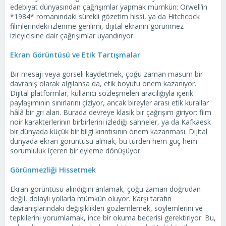
edebiyat dünyasından çağrışımlar yapmak mümkün: Orwell’in
*1984* romanındaki sürekli gözetim hissi, ya da Hitchcock
filmlerindeki izlenme gerilimi, dijital ekranın görünmez
izleyicisine dair çağrışımlar uyandırıyor.
Ekran Görüntüsü ve Etik Tartışmalar
Bir mesajı veya görseli kaydetmek, çoğu zaman masum bir
davranış olarak algılansa da, etik boyutu önem kazanıyor.
Dijital platformlar, kullanıcı sözleşmeleri aracılığıyla içerik
paylaşımının sınırlarını çiziyor, ancak bireyler arası etik kurallar
hâlâ bir gri alan. Burada devreye klasik bir çağrışım giriyor: film
noir karakterlerinin birbirlerini izlediği sahneler, ya da Kafkaesk
bir dünyada küçük bir bilgi kırıntısının önem kazanması. Dijital
dünyada ekran görüntüsü almak, bu türden hem güç hem
sorumluluk içeren bir eyleme dönüşüyor.
Görünmezliği Hissetmek
Ekran görüntüsü alındığını anlamak, çoğu zaman doğrudan
değil, dolaylı yollarla mümkün oluyor. Karşı tarafın
davranışlarındaki değişiklikleri gözlemlemek, söylemlerini ve
tepkilerini yorumlamak, ince bir okuma becerisi gerektiriyor. Bu,