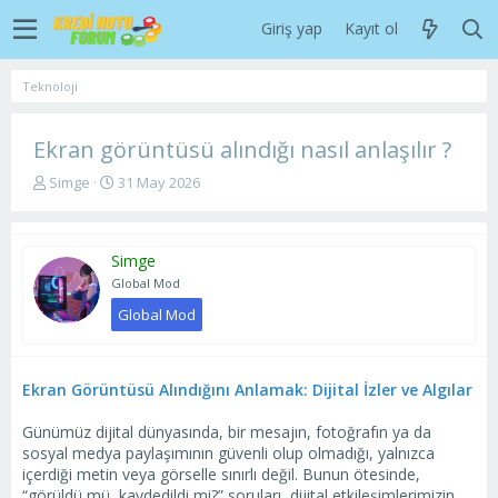
Giriş yap
Kayıt ol
Teknoloji
Ekran görüntüsü alındığı nasıl anlaşılır ?
K
B
Simge
31 May 2026
o
a
n
ş
u
l
Simge
y
a
u
n
Global Mod
b
g
Global Mod
a
ı
ş
ç
l
t
a
a
Ekran Görüntüsü Alındığını Anlamak: Dijital İzler ve Algılar
t
r
a
i
Günümüz dijital dünyasında, bir mesajın, fotoğrafın ya da
n
h
sosyal medya paylaşımının güvenli olup olmadığı, yalnızca
i
içerdiği metin veya görselle sınırlı değil. Bunun ötesinde,
“görüldü mü, kaydedildi mi?” soruları, dijital etkileşimlerimizin