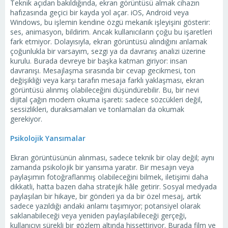
Teknik açıdan bakıldığında, ekran görüntüsü almak cihazın
hafızasında geçici bir kayda yol açar. iOS, Android veya
Windows, bu işlemin kendine özgü mekanik işleyişini gösterir:
ses, animasyon, bildirim. Ancak kullanıcıların çoğu bu işaretleri
fark etmiyor. Dolayısıyla, ekran görüntüsü alındığını anlamak
çoğunlukla bir varsayım, sezgi ya da davranış analizi üzerine
kurulu. Burada devreye bir başka katman giriyor: insan
davranışı. Mesajlaşma sırasında bir cevap gecikmesi, ton
değişikliği veya karşı tarafın mesaja farklı yaklaşması, ekran
görüntüsü alınmış olabileceğini düşündürebilir. Bu, bir nevi
dijital çağın modern okuma işareti: sadece sözcükleri değil,
sessizlikleri, duraksamaları ve tonlamaları da okumak
gerekiyor.
Psikolojik Yansımalar
Ekran görüntüsünün alınması, sadece teknik bir olay değil; aynı
zamanda psikolojik bir yansıma yaratır. Bir mesajın veya
paylaşımın fotoğraflanmış olabileceğini bilmek, iletişimi daha
dikkatli, hatta bazen daha stratejik hâle getirir. Sosyal medyada
paylaşılan bir hikaye, bir gönderi ya da bir özel mesaj, artık
sadece yazıldığı andaki anlamı taşımıyor; potansiyel olarak
saklanabileceği veya yeniden paylaşılabileceği gerçeği,
kullanıcıyı sürekli bir gözlem altında hissettiriyor. Burada film ve