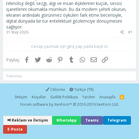
teknoloji değil; sezgi, algı ve insan ilişkilerinin küçük, sessiz
işaretlerini okumakla mümkün. Bu da modern şehirli okurun,
ekranın ardındaki görünmez öyküleri fark etme becerisiyle,
dijital dünyada bir tür entelektüel gözlemciye dönüşmesini
sağlıyor.
31 May 2026
#1
Cevap yazmak için giriş yap yada kayıt ol.
Facebook
Twitter
Reddit
Pinterest
Tumblr
WhatsApp
E-posta
Link
Paylaş:
Teknoloji
Chlorine
Türkçe (TR)
İletişim
Koşullar
Gizlilik Politikası
Yardım
Anasayfa
R
S
Forum software by XenForo™
© 2010-2019 XenForo Ltd.
S
📢 Reklam ve İletişim
WhatsApp
Teams
Telegram
E-Posta