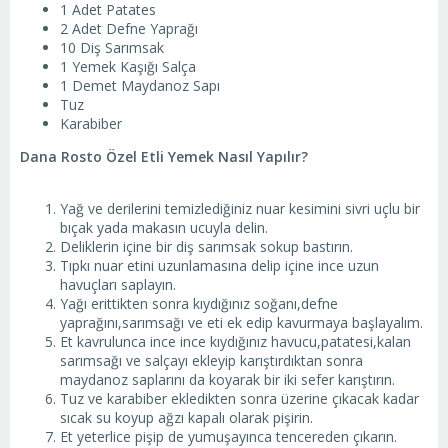
1 Adet Patates
2 Adet Defne Yaprağı
10 Diş Sarımsak
1 Yemek Kaşığı Salça
1 Demet Maydanoz Sapı
Tuz
Karabiber
Dana Rosto Özel Etli Yemek Nasıl Yapılır?
Yağ ve derilerini temizlediğiniz nuar kesimini sivri uçlu bir
bıçak yada makasın ucuyla delin.
Deliklerin içine bir diş sarımsak sokup bastırın.
Tıpkı nuar etini uzunlamasına delip içine ince uzun
havuçları saplayın.
Yağı erittikten sonra kıydığınız soğanı,defne
yaprağını,sarımsağı ve eti ek edip kavurmaya başlayalım.
Et kavrulunca ince ince kıydığınız havucu,patatesi,kalan
sarımsağı ve salçayı ekleyip karıştırdıktan sonra
maydanoz saplarını da koyarak bir iki sefer karıştırın.
Tuz ve karabiber ekledikten sonra üzerine çıkacak kadar
sıcak su koyup ağzı kapalı olarak pişirin.
Et yeterlice pişip de yumuşayınca tencereden çıkarın.