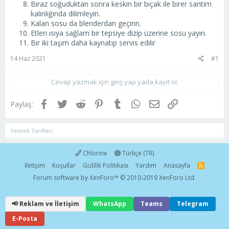
Biraz soğuduktan sonra keskin bir bıçak ile birer santim
kalınlığında dilimleyin.
Kalan sosu da blenderdan geçirin.
Etleri ısıya sağlam bir tepsiye dizip üzerine sosu yayın.
Bir iki taşım daha kaynatıp servis edilir
14 Haz 2021
#1
Cevap yazmak için giriş yap yada kayıt ol.
Facebook
Twitter
Reddit
Pinterest
Tumblr
WhatsApp
E-posta
Link
Paylaş:
Yemek Tarifleri
Chlorine
Türkçe (TR)
İletişim
Koşullar
Gizlilik Politikası
Yardım
Anasayfa
R
S
Forum software by XenForo™
© 2010-2019 XenForo Ltd.
S
📢 Reklam ve İletişim
WhatsApp
Teams
Telegram
E-Posta