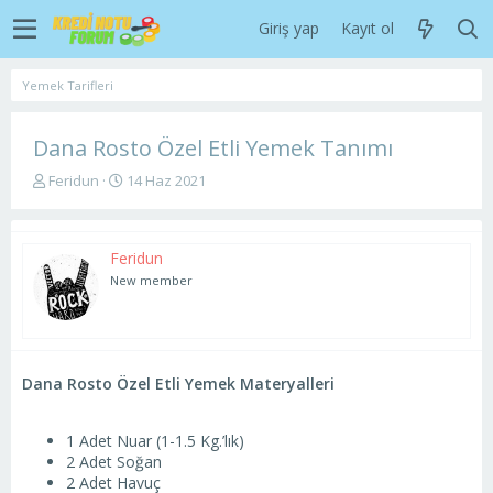
Giriş yap
Kayıt ol
Yemek Tarifleri
Dana Rosto Özel Etli Yemek Tanımı
K
B
Feridun
14 Haz 2021
o
a
n
ş
u
l
Feridun
y
a
u
n
New member
b
g
a
ı
ş
ç
l
t
a
a
Dana Rosto Özel Etli Yemek Materyalleri
t
r
a
i
n
h
1 Adet Nuar (1-1.5 Kg.’lık)
i
2 Adet Soğan
2 Adet Havuç