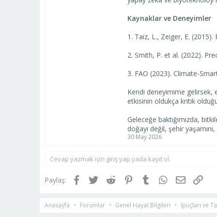
Kaynaklar ve Deneyimler
1. Taiz, L., Zeiger, E. (2015
2. Smith, P. et al. (2022). 
3. FAO (2023). Climate-Sma
Kendi deneyimime gelirsek, ev
etkisinin oldukça kritik oldu
Geleceğe baktığımızda, bitk
doğayı değil, şehir yaşamını
30 May 2026
Cevap yazmak için giriş yap yada kayıt ol.
Facebook
Twitter
Reddit
Pinterest
Tumblr
WhatsApp
E-posta
Link
Paylaş:
Anasayfa
Forumlar
Genel Hayat Bilgileri
İpuçları ve T