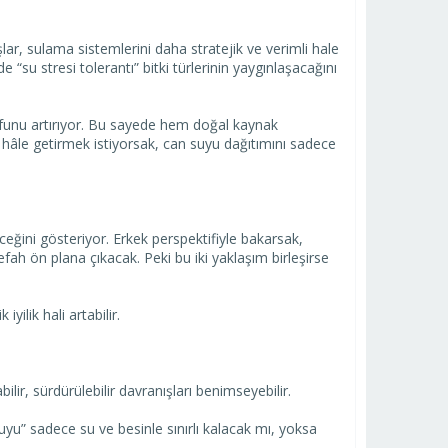
ışlar, sulama sistemlerini daha stratejik ve verimli hale
 “su stresi tolerantı” bitki türlerinin yaygınlaşacağını
rrufunu artırıyor. Bu sayede hem doğal kaynak
l hâle getirmek istiyorsak, can suyu dağıtımını sadece
ceğini gösteriyor. Erkek perspektifiyle bakarsak,
efah ön plana çıkacak. Peki bu iki yaklaşım birleşirse
yilik hali artabilir.
lir, sürdürülebilir davranışları benimseyebilir.
uyu” sadece su ve besinle sınırlı kalacak mı, yoksa