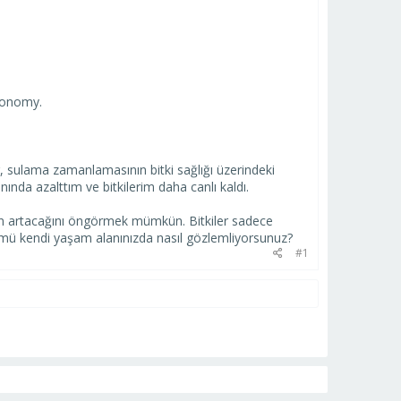
gronomy.
r, sulama zamanlamasının bitki sağlığı üzerindeki
ında azalttım ve bitkilerim daha canlı kaldı.
ın artacağını öngörmek mümkün. Bitkiler sadece
üşümü kendi yaşam alanınızda nasıl gözlemliyorsunuz?
#1