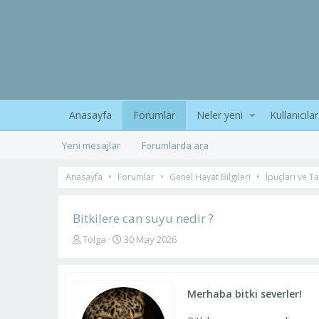
Anasayfa
Forumlar
Neler yeni
Kullanıcılar
Yeni mesajlar
Forumlarda ara
Anasayfa
Forumlar
Genel Hayat Bilgileri
İpuçları ve T
Bitkilere can suyu nedir ?
K
B
Tolga
30 May 2026
o
a
n
ş
u
l
y
a
Merhaba bitki severler!
u
n
b
g