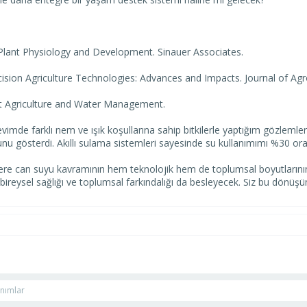
). Plant Physiology and Development. Sinauer Associates.
Precision Agriculture Technologies: Advances and Impacts. Journal of A
rt Agriculture and Water Management.
imde farklı nem ve ışık koşullarına sahip bitkilerle yaptığım gözlemle
ğunu gösterdi. Akıllı sulama sistemleri sayesinde su kullanımımı %30 oran
ilere can suyu kavramının hem teknolojik hem de toplumsal boyutların
, bireysel sağlığı ve toplumsal farkındalığı da besleyecek. Siz bu dön
anımlar