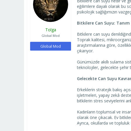
Bitkilere can suyu nedir ve 
a
ı
eğilimlere dayalı olarak bu s
ş
ç
psikolojik sağlığımızın vazgeç
l
t
a
a
Bitkilere Can Suyu: Tanım
t
r
Tolga
a
i
Bitkilere can suyu denildiğinde
n
h
Global Mod
Toprak kalitesi, mikroorganizm
i
araştırmalarına göre, özellik
Global Mod
çıkarıyor.
Günümüzde akıllı sulama siste
teknolojiler, gelecekte şehir
Gelecekte Can Suyu Kavra
Erkeklerin stratejik bakış açı
işletmeleri, yapay zekâ deste
bitkilerin stres seviyelerini
Kadınların toplumsal ve insan
olarak öne çıkacak. Ev bitkile
Ayrıca, okullarda ve topluluk 