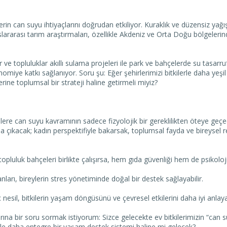
kilerin can suyu ihtiyaçlarını doğrudan etkiliyor. Kuraklık ve düzensiz yağ
slararası tarım araştırmaları, özellikle Akdeniz ve Orta Doğu bölgelerinde
r ve topluluklar akıllı sulama projeleri ile park ve bahçelerde su tasa
iye katkı sağlanıyor. Soru şu: Eğer şehirlerimizi bitkilerle daha yeşi
rine toplumsal bir strateji haline getirmeli miyiz?
kilere can suyu kavramının sadece fizyolojik bir gereklilikten öteye geçe
na çıkacak; kadın perspektifiyle bakarsak, toplumsal fayda ve bireysel r
 topluluk bahçeleri birlikte çalışırsa, hem gıda güvenliği hem de psikolojik i
alanları, bireylerin stres yönetiminde doğal bir destek sağlayabilir.
nesil, bitkilerin yaşam döngüsünü ve çevresel etkilerini daha iyi anlayabi
ına bir soru sormak istiyorum: Sizce gelecekte ev bitkilerimizin “can s
ile daha entegre bir yaşam destek sistemi haline mi gelecek?