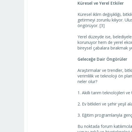
Küresel ve Yerel Etkiler
Küresel iklim değişikliği, bit
getirmeyi zorunlu kılıyor. Ulu
öngörüyor. [3]
Yerel düzeyde ise, belediyele
korunuyor hem de yerel ekonom
bireysel çabalara bırakmak ye
Geleceğe Dair Öngörüler
Araştırmalar ve trendler, bit
verimlilik ve teknoloji ön pla
neler olur?
1. Akıllı tarım teknolojileri ve
2. Ev bitkileri ve şehir yeşil 
3. Eğitim programlarıyla genç 
Bu noktada forum katılımcılar
yapay zekâ ve biyoteknoloji 