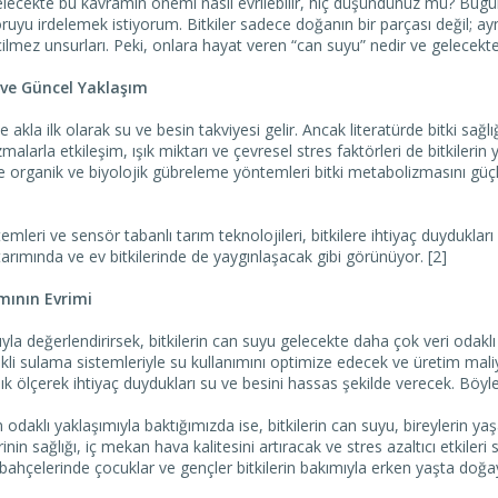
gelecekte bu kavramın önemi nasıl evrilebilir, hiç düşündünüz mü? Bugü
oruyu irdelemek istiyorum. Bitkiler sadece doğanın bir parçası değil; 
ilmez unsurları. Peki, onlara hayat veren “can suyu” nedir ve gelecekte n
 ve Güncel Yaklaşım
 akla ilk olarak su ve besin takviyesi gelir. Ancak literatürde bitki sağlığ
alarla etkileşim, ışık miktarı ve çevresel stres faktörleri de bitkilerin
le organik ve biyolojik gübreleme yöntemleri bitki metabolizmasını güçle
mleri ve sensör tabanlı tarım teknolojileri, bitkilere ihtiyaç duydukla
 tarımında ve ev bitkilerinde de yaygınlaşacak gibi görünüyor. [2]
mının Evrimi
sıyla değerlendirirsek, bitkilerin can suyu gelecekte daha çok veri odakl
kli sulama sistemleriyle su kullanımını optimize edecek ve üretim maliy
 anlık ölçerek ihtiyaç duydukları su ve besini hassas şekilde verecek. Bö
 odaklı yaklaşımıyla baktığımızda ise, bitkilerin can suyu, bireylerin ya
rinin sağlığı, iç mekan hava kalitesini artıracak ve stres azaltıcı etkile
bahçelerinde çocuklar ve gençler bitkilerin bakımıyla erken yaşta doğayla