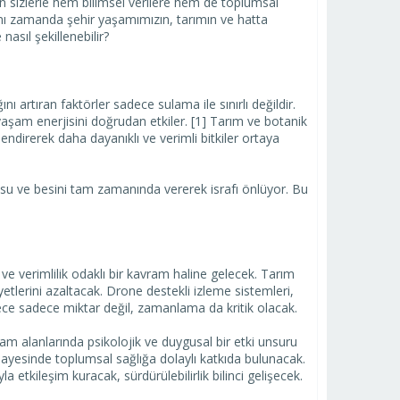
n sizlerle hem bilimsel verilere hem de toplumsal
aynı zamanda şehir yaşamımızın, tarımın ve hatta
asıl şekillenebilir?
ını artıran faktörler sadece sulama ile sınırlı değildir.
 yaşam enerjisini doğrudan etkiler. [1] Tarım ve botanik
ndirerek daha dayanıklı ve verimli bitkiler ortaya
rı su ve besini tam zamanında vererek israfı önlüyor. Bu
ı ve verimlilik odaklı bir kavram haline gelecek. Tarım
etlerini azaltacak. Drone destekli izleme sistemleri,
ylece sadece miktar değil, zamanlama da kritik olacak.
şam alanlarında psikolojik ve duygusal bir etki unsuru
ri sayesinde toplumsal sağlığa dolaylı katkıda bulunacak.
 etkileşim kuracak, sürdürülebilirlik bilinci gelişecek.