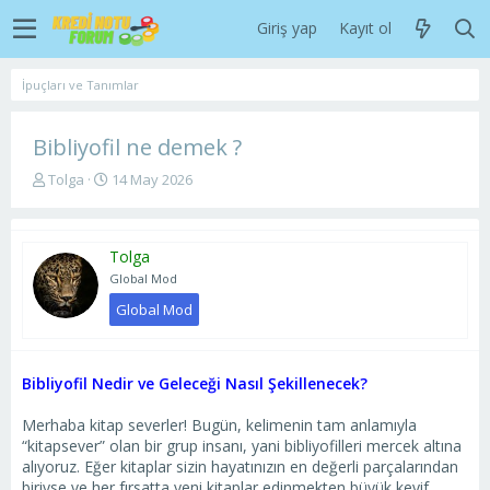
Giriş yap
Kayıt ol
İpuçları ve Tanımlar
Bibliyofil ne demek ?
K
B
Tolga
14 May 2026
o
a
n
ş
u
l
Tolga
y
a
u
n
Global Mod
b
g
Global Mod
a
ı
ş
ç
l
t
a
a
Bibliyofil Nedir ve Geleceği Nasıl Şekillenecek?
t
r
a
i
Merhaba kitap severler! Bugün, kelimenin tam anlamıyla
n
h
“kitapsever” olan bir grup insanı, yani bibliyofilleri mercek altına
i
alıyoruz. Eğer kitaplar sizin hayatınızın en değerli parçalarından
biriyse ve her fırsatta yeni kitaplar edinmekten büyük keyif