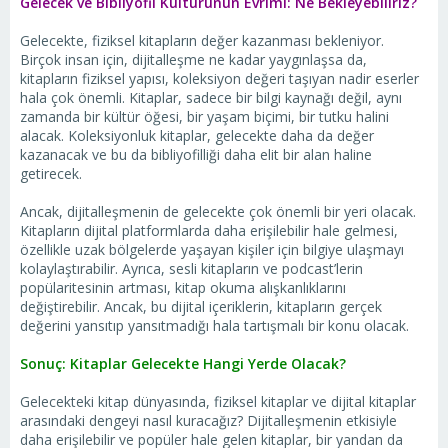
Gelecek ve Bibliyofil Kültürünün Evrimi: Ne Bekleyebiliriz?
Gelecekte, fiziksel kitapların değer kazanması bekleniyor.
Birçok insan için, dijitalleşme ne kadar yaygınlaşsa da,
kitapların fiziksel yapısı, koleksiyon değeri taşıyan nadir eserler
hala çok önemli. Kitaplar, sadece bir bilgi kaynağı değil, aynı
zamanda bir kültür öğesi, bir yaşam biçimi, bir tutku halini
alacak. Koleksiyonluk kitaplar, gelecekte daha da değer
kazanacak ve bu da bibliyofilliği daha elit bir alan haline
getirecek.
Ancak, dijitalleşmenin de gelecekte çok önemli bir yeri olacak.
Kitapların dijital platformlarda daha erişilebilir hale gelmesi,
özellikle uzak bölgelerde yaşayan kişiler için bilgiye ulaşmayı
kolaylaştırabilir. Ayrıca, sesli kitapların ve podcast’lerin
popülaritesinin artması, kitap okuma alışkanlıklarını
değiştirebilir. Ancak, bu dijital içeriklerin, kitapların gerçek
değerini yansıtıp yansıtmadığı hala tartışmalı bir konu olacak.
Sonuç: Kitaplar Gelecekte Hangi Yerde Olacak?
Gelecekteki kitap dünyasında, fiziksel kitaplar ve dijital kitaplar
arasındaki dengeyi nasıl kuracağız? Dijitalleşmenin etkisiyle
daha erişilebilir ve popüler hale gelen kitaplar, bir yandan da