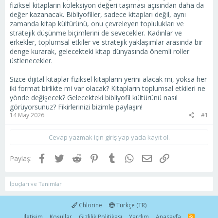
fiziksel kitapların koleksiyon değeri taşıması açısından daha da
değer kazanacak. Bibliyofiller, sadece kitapları değil, aynı
zamanda kitap kültürünü, onu çevreleyen toplulukları ve
stratejik düşünme biçimlerini de sevecekler. Kadınlar ve
erkekler, toplumsal etkiler ve stratejik yaklaşımlar arasında bir
denge kurarak, gelecekteki kitap dünyasında önemli roller
üstlenecekler.
Sizce dijital kitaplar fiziksel kitapların yerini alacak mı, yoksa her
iki format birlikte mi var olacak? Kitapların toplumsal etkileri ne
yönde değişecek? Gelecekteki bibliyofil kültürünü nasıl
görüyorsunuz? Fikirlerinizi bizimle paylaşın!
14 May 2026
#1
Cevap yazmak için giriş yap yada kayıt ol.
Facebook
Twitter
Reddit
Pinterest
Tumblr
WhatsApp
E-posta
Link
Paylaş:
İpuçları ve Tanımlar
Chlorine
Türkçe (TR)
İletişim
Koşullar
Gizlilik Politikası
Yardım
Anasayfa
R