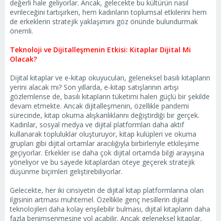
değerli hale geliyorlar. Ancak, gelecekte bu kültürün nasıl
evrileceğini tartışırken, hem kadınların toplumsal etkilerini hem
de erkeklerin stratejik yaklaşımını göz önünde bulundurmak
önemli.
Teknoloji ve Dijitalleşmenin Etkisi: Kitaplar Dijital Mi
Olacak?
Dijital kitaplar ve e-kitap okuyucuları, geleneksel basılı kitapların
yerini alacak mı? Son yıllarda, e-kitap satışlarının artışı
gözlemlense de, basılı kitapların tüketimi halen güçlü bir şekilde
devam etmekte. Ancak dijitalleşmenin, özellikle pandemi
sürecinde, kitap okuma alışkanlıklarını değiştirdiği bir gerçek.
Kadınlar, sosyal medya ve dijital platformları daha aktif
kullanarak topluluklar oluşturuyor, kitap kulüpleri ve okuma
grupları gibi dijital ortamlar aracılığıyla birbirleriyle etkileşime
geçiyorlar. Erkekler ise daha çok dijital ortamda bilgi arayışına
yöneliyor ve bu sayede kitaplardan öteye geçerek stratejik
düşünme biçimleri geliştirebiliyorlar.
Gelecekte, her iki cinsiyetin de dijital kitap platformlarına olan
ilgisinin artması muhtemel. Özellikle genç nesillerin dijital
teknolojileri daha kolay erişilebilir bulması, dijital kitapların daha
fazla benimsenmesine yol açabilir. Ancak geleneksel kitaplar,