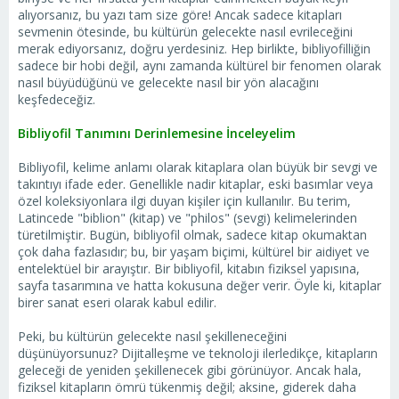
alıyorsanız, bu yazı tam size göre! Ancak sadece kitapları
sevmenin ötesinde, bu kültürün gelecekte nasıl evrileceğini
merak ediyorsanız, doğru yerdesiniz. Hep birlikte, bibliyofilliğin
sadece bir hobi değil, aynı zamanda kültürel bir fenomen olarak
nasıl büyüdüğünü ve gelecekte nasıl bir yön alacağını
keşfedeceğiz.
Bibliyofil Tanımını Derinlemesine İnceleyelim
Bibliyofil, kelime anlamı olarak kitaplara olan büyük bir sevgi ve
takıntıyı ifade eder. Genellikle nadir kitaplar, eski basımlar veya
özel koleksiyonlara ilgi duyan kişiler için kullanılır. Bu terim,
Latincede "biblion" (kitap) ve "philos" (sevgi) kelimelerinden
türetilmiştir. Bugün, bibliyofil olmak, sadece kitap okumaktan
çok daha fazlasıdır; bu, bir yaşam biçimi, kültürel bir aidiyet ve
entelektüel bir arayıştır. Bir bibliyofil, kitabın fiziksel yapısına,
sayfa tasarımına ve hatta kokusuna değer verir. Öyle ki, kitaplar
birer sanat eseri olarak kabul edilir.
Peki, bu kültürün gelecekte nasıl şekilleneceğini
düşünüyorsunuz? Dijitalleşme ve teknoloji ilerledikçe, kitapların
geleceği de yeniden şekillenecek gibi görünüyor. Ancak hala,
fiziksel kitapların ömrü tükenmiş değil; aksine, giderek daha