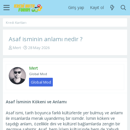
Giriş yap
Kayıt ol
Kredi Kartları
Asaf isminin anlamı nedir ?
K
B
Mert
28 May 2026
o
a
n
ş
u
l
Mert
y
a
u
n
Global Mod
b
g
Global Mod
a
ı
ş
ç
l
t
a
a
Asaf İsminin Kökeni ve Anlamı
t
r
a
i
Asaf ismi, tarih boyunca farklı kültürlerde yer bulmuş ve anlamı
n
h
ile insanlarda merak uyandırmış bir isimdir. İsmin kökeni ve
i
taşıdığı anlam, özellikle dini ve kültürel bağlamlarda zengin bir
geçmişe sahiptir. Asaf, hem İslam kültüründe hem de Yahudi