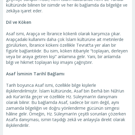
kültüründe bilinen bir isimdir ve her iki bağlamda da bilgeliğe ve
zekâya işaret eder.
Dil ve Köken
Asaf ismi, Arapça ve İbranice kökenli olarak karşımıza çıkar.
Arapçadaki kullanımı daha çok İslam kültürüne ait metinlerde
görülürken, İbranice kökeni özellikle Tevrat’ta yer alan bir
figürle bağlantılıdır. Bu isim, köken itibariyle “toplayan, derleyen
veya bir araya getiren kişi” anlamına gelir. Yani, bir anlamda
bilgi ve hikmet toplayan kişi imajını çağrıştırır.
Asaf İsminin Tarihî Bağlamı
Tarih boyunca Asaf ismi, özellikle bilge kişilerle
ilişkilendirilmiştir. İslam kültüründe, Asaf bin Berhâ bin Nûh’un
adı Kur’an’da geçer ve özellikle Hz. Süleyman’ın danışmanı
olarak bilinir. Bu bağlamda Asaf, sadece bir isim değil, aynı
zamanda bilgeliğin ve doğru yönlendirme gücünün simgesi
hâline gelir. Örneğin, Hz. Süleyman’ın çeşitli sorunları çözerken
Asaf’a danışması, ismin taşıdığı zekâ ve anlayışla direkt olarak
ilişkilendirilir.