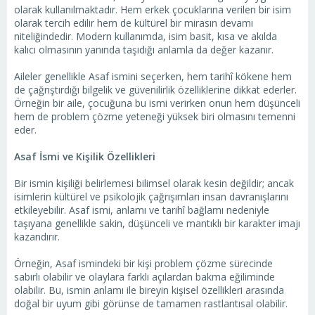
olarak kullanılmaktadır. Hem erkek çocuklarına verilen bir isim
olarak tercih edilir hem de kültürel bir mirasın devamı
niteliğindedir. Modern kullanımda, isim basit, kısa ve akılda
kalıcı olmasının yanında taşıdığı anlamla da değer kazanır.
Aileler genellikle Asaf ismini seçerken, hem tarihî kökene hem
de çağrıştırdığı bilgelik ve güvenilirlik özelliklerine dikkat ederler.
Örneğin bir aile, çocuğuna bu ismi verirken onun hem düşünceli
hem de problem çözme yeteneği yüksek biri olmasını temenni
eder.
Asaf İsmi ve Kişilik Özellikleri
Bir ismin kişiliği belirlemesi bilimsel olarak kesin değildir; ancak
isimlerin kültürel ve psikolojik çağrışımları insan davranışlarını
etkileyebilir. Asaf ismi, anlamı ve tarihî bağlamı nedeniyle
taşıyana genellikle sakin, düşünceli ve mantıklı bir karakter imajı
kazandırır.
Örneğin, Asaf ismindeki bir kişi problem çözme sürecinde
sabırlı olabilir ve olaylara farklı açılardan bakma eğiliminde
olabilir. Bu, ismin anlamı ile bireyin kişisel özellikleri arasında
doğal bir uyum gibi görünse de tamamen rastlantısal olabilir.