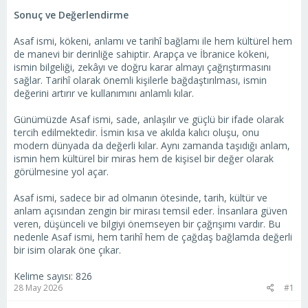
Sonuç ve Değerlendirme
Asaf ismi, kökeni, anlamı ve tarihî bağlamı ile hem kültürel hem
de manevi bir derinliğe sahiptir. Arapça ve İbranice kökeni,
ismin bilgeliği, zekâyı ve doğru karar almayı çağrıştırmasını
sağlar. Tarihî olarak önemli kişilerle bağdaştırılması, ismin
değerini artırır ve kullanımını anlamlı kılar.
Günümüzde Asaf ismi, sade, anlaşılır ve güçlü bir ifade olarak
tercih edilmektedir. İsmin kısa ve akılda kalıcı oluşu, onu
modern dünyada da değerli kılar. Aynı zamanda taşıdığı anlam,
ismin hem kültürel bir miras hem de kişisel bir değer olarak
görülmesine yol açar.
Asaf ismi, sadece bir ad olmanın ötesinde, tarih, kültür ve
anlam açısından zengin bir mirası temsil eder. İnsanlara güven
veren, düşünceli ve bilgiyi önemseyen bir çağrışımı vardır. Bu
nedenle Asaf ismi, hem tarihî hem de çağdaş bağlamda değerli
bir isim olarak öne çıkar.
Kelime sayısı: 826
28 May 2026
#1