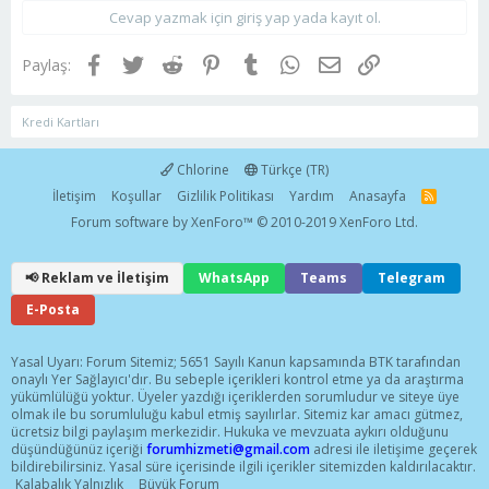
Cevap yazmak için giriş yap yada kayıt ol.
Facebook
Twitter
Reddit
Pinterest
Tumblr
WhatsApp
E-posta
Link
Paylaş:
Kredi Kartları
Chlorine
Türkçe (TR)
İletişim
Koşullar
Gizlilik Politikası
Yardım
Anasayfa
R
S
Forum software by XenForo™
© 2010-2019 XenForo Ltd.
S
📢 Reklam ve İletişim
WhatsApp
Teams
Telegram
E-Posta
Yasal Uyarı: Forum Sitemiz; 5651 Sayılı Kanun kapsamında BTK tarafından
onaylı Yer Sağlayıcı'dır. Bu sebeple içerikleri kontrol etme ya da araştırma
yükümlülüğü yoktur. Üyeler yazdığı içeriklerden sorumludur ve siteye üye
olmak ile bu sorumluluğu kabul etmiş sayılırlar. Sitemiz kar amacı gütmez,
ücretsiz bilgi paylaşım merkezidir. Hukuka ve mevzuata aykırı olduğunu
düşündüğünüz içeriği
forumhizmeti@gmail.com
adresi ile iletişime geçerek
bildirebilirsiniz. Yasal süre içerisinde ilgili içerikler sitemizden kaldırılacaktır.
Kalabalık Yalnızlık
Büyük Forum