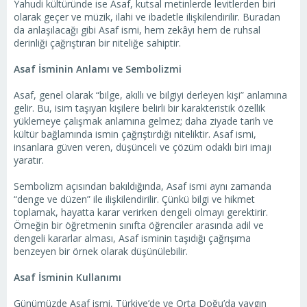
Yahudi kültüründe ise Asaf, kutsal metinlerde levitlerden biri
olarak geçer ve müzik, ilahi ve ibadetle ilişkilendirilir. Buradan
da anlaşılacağı gibi Asaf ismi, hem zekâyı hem de ruhsal
derinliği çağrıştıran bir niteliğe sahiptir.
Asaf İsminin Anlamı ve Sembolizmi
Asaf, genel olarak “bilge, akıllı ve bilgiyi derleyen kişi” anlamına
gelir. Bu, isim taşıyan kişilere belirli bir karakteristik özellik
yüklemeye çalışmak anlamına gelmez; daha ziyade tarih ve
kültür bağlamında ismin çağrıştırdığı niteliktir. Asaf ismi,
insanlara güven veren, düşünceli ve çözüm odaklı biri imajı
yaratır.
Sembolizm açısından bakıldığında, Asaf ismi aynı zamanda
“denge ve düzen” ile ilişkilendirilir. Çünkü bilgi ve hikmet
toplamak, hayatta karar verirken dengeli olmayı gerektirir.
Örneğin bir öğretmenin sınıfta öğrenciler arasında adil ve
dengeli kararlar alması, Asaf isminin taşıdığı çağrışıma
benzeyen bir örnek olarak düşünülebilir.
Asaf İsminin Kullanımı
Günümüzde Asaf ismi, Türkiye’de ve Orta Doğu’da yaygın