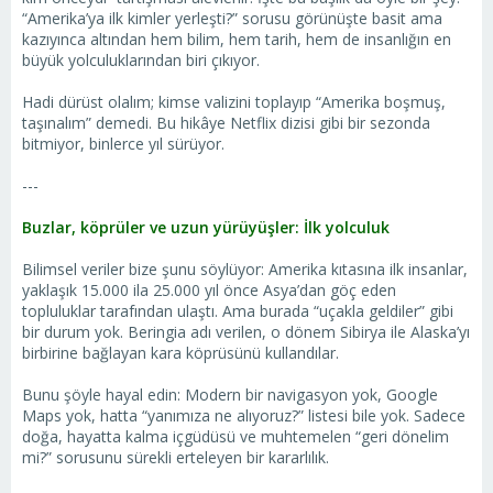
“Amerika’ya ilk kimler yerleşti?” sorusu görünüşte basit ama
kazıyınca altından hem bilim, hem tarih, hem de insanlığın en
büyük yolculuklarından biri çıkıyor.
Hadi dürüst olalım; kimse valizini toplayıp “Amerika boşmuş,
taşınalım” demedi. Bu hikâye Netflix dizisi gibi bir sezonda
bitmiyor, binlerce yıl sürüyor.
---
Buzlar, köprüler ve uzun yürüyüşler: İlk yolculuk
Bilimsel veriler bize şunu söylüyor: Amerika kıtasına ilk insanlar,
yaklaşık 15.000 ila 25.000 yıl önce Asya’dan göç eden
topluluklar tarafından ulaştı. Ama burada “uçakla geldiler” gibi
bir durum yok. Beringia adı verilen, o dönem Sibirya ile Alaska’yı
birbirine bağlayan kara köprüsünü kullandılar.
Bunu şöyle hayal edin: Modern bir navigasyon yok, Google
Maps yok, hatta “yanımıza ne alıyoruz?” listesi bile yok. Sadece
doğa, hayatta kalma içgüdüsü ve muhtemelen “geri dönelim
mi?” sorusunu sürekli erteleyen bir kararlılık.