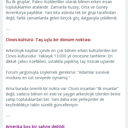
Bu ilk gruplar, Paleo-Kızılderililer olarak bilinen erken insan
topluluklarının atalarıdır. Zamanla Kuzey, Orta ve Güney
Amerika’ya yayıldılar. Yani kıta aslında tek bir grup tarafından
değil, farklı zamanlarda gelen birçok göç dalgasıyla şekillendi.
---
Clovis kültürü: Taş uçlu bir dönüm noktası
Arkeolojik kayıtlar içinde en çok bilinen erken kültürlerden biri
Clovis kültürüdür. Yaklaşık 13.000 yıl öncesine tarihlenir. En
dikkat çekici özellikleri, ustalıkla yapılmış taş mızrak uçlarıdır.
Forum jargonuyla söylemek gerekirse: “Adamlar survival
modunu en üst seviyede oynamış.”
Ama burada önemli bir nokta var: Clovis insanları “ilk insanlar”
değil, sadece bilinen en eski ve yaygın arkeolojik izlerden birine
sahip topluluklardan biri. Yani daha eski yerleşimler de
keşfedildikçe tablo sürekli güncelleniyor.
---
Amerika boş bir sahne değildi