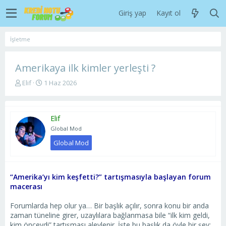
Giriş yap
Kayıt ol
İşletme
Amerikaya ilk kimler yerleşti ?
K
B
Elif
1 Haz 2026
o
a
n
ş
u
l
Elif
y
a
u
n
Global Mod
b
g
Global Mod
a
ı
ş
ç
l
t
a
a
“Amerika’yı kim keşfetti?” tartışmasıyla başlayan forum
t
r
macerası
a
i
n
h
Forumlarda hep olur ya… Bir başlık açılır, sonra konu bir anda
i
zaman tüneline girer, uzaylılara bağlanmasa bile “ilk kim geldi,
kim önceydi” tartışması alevlenir. İşte bu başlık da öyle bir şey: