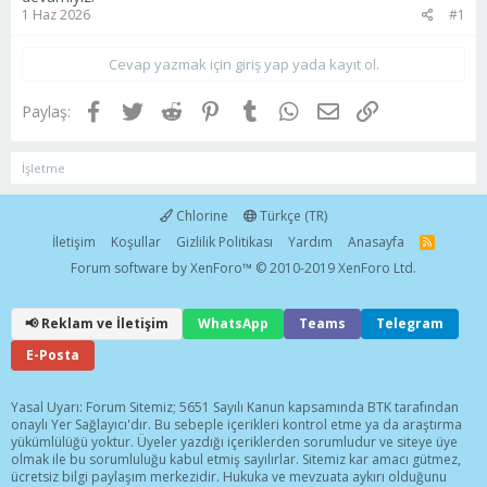
1 Haz 2026
#1
Cevap yazmak için giriş yap yada kayıt ol.
Facebook
Twitter
Reddit
Pinterest
Tumblr
WhatsApp
E-posta
Link
Paylaş:
İşletme
Chlorine
Türkçe (TR)
İletişim
Koşullar
Gizlilik Politikası
Yardım
Anasayfa
R
S
Forum software by XenForo™
© 2010-2019 XenForo Ltd.
S
📢 Reklam ve İletişim
WhatsApp
Teams
Telegram
E-Posta
Yasal Uyarı: Forum Sitemiz; 5651 Sayılı Kanun kapsamında BTK tarafından
onaylı Yer Sağlayıcı'dır. Bu sebeple içerikleri kontrol etme ya da araştırma
yükümlülüğü yoktur. Üyeler yazdığı içeriklerden sorumludur ve siteye üye
olmak ile bu sorumluluğu kabul etmiş sayılırlar. Sitemiz kar amacı gütmez,
ücretsiz bilgi paylaşım merkezidir. Hukuka ve mevzuata aykırı olduğunu