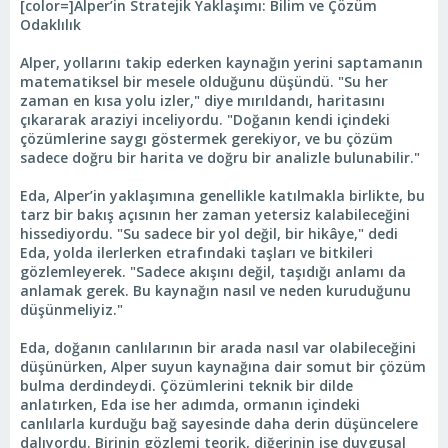
[color=]Alper’in Stratejik Yaklaşımı: Bilim ve Çözüm
Odaklılık
Alper, yollarını takip ederken kaynağın yerini saptamanın
matematiksel bir mesele olduğunu düşündü. "Su her
zaman en kısa yolu izler," diye mırıldandı, haritasını
çıkararak araziyi inceliyordu. "Doğanın kendi içindeki
çözümlerine saygı göstermek gerekiyor, ve bu çözüm
sadece doğru bir harita ve doğru bir analizle bulunabilir."
Eda, Alper’in yaklaşımına genellikle katılmakla birlikte, bu
tarz bir bakış açısının her zaman yetersiz kalabileceğini
hissediyordu. "Su sadece bir yol değil, bir hikâye," dedi
Eda, yolda ilerlerken etrafındaki taşları ve bitkileri
gözlemleyerek. "Sadece akışını değil, taşıdığı anlamı da
anlamak gerek. Bu kaynağın nasıl ve neden kuruduğunu
düşünmeliyiz."
Eda, doğanın canlılarının bir arada nasıl var olabileceğini
düşünürken, Alper suyun kaynağına dair somut bir çözüm
bulma derdindeydi. Çözümlerini teknik bir dilde
anlatırken, Eda ise her adımda, ormanın içindeki
canlılarla kurduğu bağ sayesinde daha derin düşüncelere
dalıyordu. Birinin gözlemi teorik, diğerinin ise duygusal