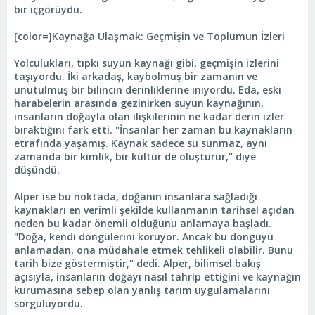
bir içgörüydü.
[color=]Kaynağa Ulaşmak: Geçmişin ve Toplumun İzleri
Yolculukları, tıpkı suyun kaynağı gibi, geçmişin izlerini
taşıyordu. İki arkadaş, kaybolmuş bir zamanın ve
unutulmuş bir bilincin derinliklerine iniyordu. Eda, eski
harabelerin arasında gezinirken suyun kaynağının,
insanların doğayla olan ilişkilerinin ne kadar derin izler
bıraktığını fark etti. "İnsanlar her zaman bu kaynakların
etrafında yaşamış. Kaynak sadece su sunmaz, aynı
zamanda bir kimlik, bir kültür de oluşturur," diye
düşündü.
Alper ise bu noktada, doğanın insanlara sağladığı
kaynakları en verimli şekilde kullanmanın tarihsel açıdan
neden bu kadar önemli olduğunu anlamaya başladı.
"Doğa, kendi döngülerini koruyor. Ancak bu döngüyü
anlamadan, ona müdahale etmek tehlikeli olabilir. Bunu
tarih bize göstermiştir," dedi. Alper, bilimsel bakış
açısıyla, insanların doğayı nasıl tahrip ettiğini ve kaynağın
kurumasına sebep olan yanlış tarım uygulamalarını
sorguluyordu.