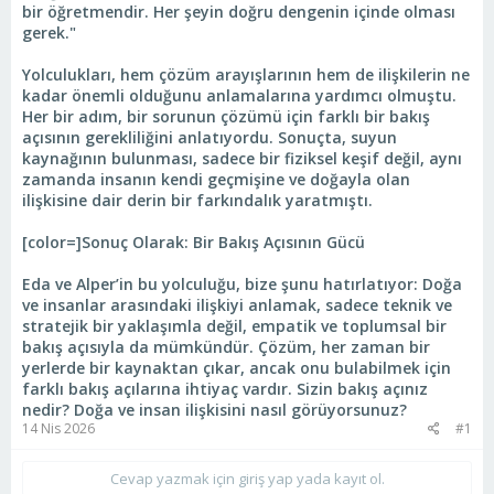
bir öğretmendir. Her şeyin doğru dengenin içinde olması
gerek."
Yolculukları, hem çözüm arayışlarının hem de ilişkilerin ne
kadar önemli olduğunu anlamalarına yardımcı olmuştu.
Her bir adım, bir sorunun çözümü için farklı bir bakış
açısının gerekliliğini anlatıyordu. Sonuçta, suyun
kaynağının bulunması, sadece bir fiziksel keşif değil, aynı
zamanda insanın kendi geçmişine ve doğayla olan
ilişkisine dair derin bir farkındalık yaratmıştı.
[color=]Sonuç Olarak: Bir Bakış Açısının Gücü
Eda ve Alper’in bu yolculuğu, bize şunu hatırlatıyor: Doğa
ve insanlar arasındaki ilişkiyi anlamak, sadece teknik ve
stratejik bir yaklaşımla değil, empatik ve toplumsal bir
bakış açısıyla da mümkündür. Çözüm, her zaman bir
yerlerde bir kaynaktan çıkar, ancak onu bulabilmek için
farklı bakış açılarına ihtiyaç vardır. Sizin bakış açınız
nedir? Doğa ve insan ilişkisini nasıl görüyorsunuz?
14 Nis 2026
#1
Cevap yazmak için giriş yap yada kayıt ol.