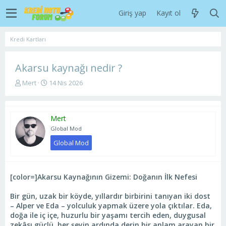
Giriş yap
Kayıt ol
Kredi Kartları
Akarsu kaynağı nedir ?
K
B
Mert
14 Nis 2026
o
a
n
ş
u
l
Mert
y
a
u
n
Global Mod
b
g
Global Mod
a
ı
ş
ç
l
t
a
a
[color=]Akarsu Kaynağının Gizemi: Doğanın İlk Nefesi
t
r
a
i
Bir gün, uzak bir köyde, yıllardır birbirini tanıyan iki dost
n
h
– Alper ve Eda – yolculuk yapmak üzere yola çıktılar. Eda,
i
doğa ile iç içe, huzurlu bir yaşamı tercih eden, duygusal
zekâsı güçlü, her şeyin ardında derin bir anlam arayan bir