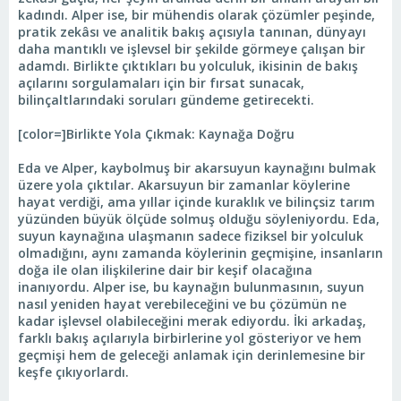
kadındı. Alper ise, bir mühendis olarak çözümler peşinde,
pratik zekâsı ve analitik bakış açısıyla tanınan, dünyayı
daha mantıklı ve işlevsel bir şekilde görmeye çalışan bir
adamdı. Birlikte çıktıkları bu yolculuk, ikisinin de bakış
açılarını sorgulamaları için bir fırsat sunacak,
bilinçaltlarındaki soruları gündeme getirecekti.
[color=]Birlikte Yola Çıkmak: Kaynağa Doğru
Eda ve Alper, kaybolmuş bir akarsuyun kaynağını bulmak
üzere yola çıktılar. Akarsuyun bir zamanlar köylerine
hayat verdiği, ama yıllar içinde kuraklık ve bilinçsiz tarım
yüzünden büyük ölçüde solmuş olduğu söyleniyordu. Eda,
suyun kaynağına ulaşmanın sadece fiziksel bir yolculuk
olmadığını, aynı zamanda köylerinin geçmişine, insanların
doğa ile olan ilişkilerine dair bir keşif olacağına
inanıyordu. Alper ise, bu kaynağın bulunmasının, suyun
nasıl yeniden hayat verebileceğini ve bu çözümün ne
kadar işlevsel olabileceğini merak ediyordu. İki arkadaş,
farklı bakış açılarıyla birbirlerine yol gösteriyor ve hem
geçmişi hem de geleceği anlamak için derinlemesine bir
keşfe çıkıyorlardı.