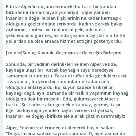
Eda ve Alper’in düşüncelerindeki bu fark, bir yandan
birbirlerini tamamlayan yönleriydi, diğer yandan
insanların doğa ile olan ilişkilerinin ne kadar karmaşık
olduğunu gözler önüne seriyordu. Kadın ve erkek bakış
açılarının, tarihsel ve toplumsal gelişimle nasıl
şekillendiğini görmek, aslında çözüm arayışlarının farklı
yollardan da olsa amaca hizmet ettiğini gösteriyordu.
[color=]Sonuç: Kaynak, Geçmişin ve Geleceğin Birleşimi
Sonunda, bir vadinin derinliklerine inen Alper ve Eda,
kaynağa ulaştılar. Ancak kaynağın suyu neredeyse
tamamen kurumuştu. Fakat etraflarında gördükleri eski
taş yapılar, bu yerin bir zamanlar ne kadar canlı
olduğunu anlatıyordu. Bu, suyun sadece fiziksel bir
kaynağı değil, aynı zamanda bir halkın yaşamının kaynağı
olduğuna dair bir mesajdı. Eda, gülümseyerek Alper’e
baktı. "Su, sadece akıp gitmekle kalmaz, geçmişi taşır.
Eğer bu kaynağa yeniden hayat vermek istiyorsak,
insanları ve doğayı birlikte ele alarak çözüm üretmeliyiz."
Alper, Eda’nın sözlerinden etkilenerek başını salladı.
"Doğa, insana sadece kaynak sunmaz. O, aynı zamanda