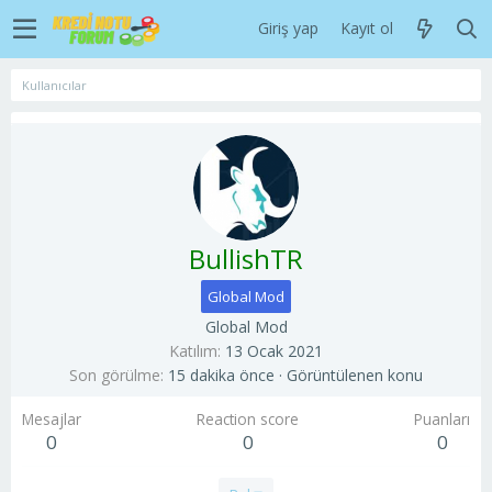
Giriş yap
Kayıt ol
Kullanıcılar
BullishTR
Global Mod
Global Mod
Katılım
13 Ocak 2021
Son görülme
15 dakika önce
·
Görüntülenen konu
Mesajlar
Reaction score
Puanları
0
0
0