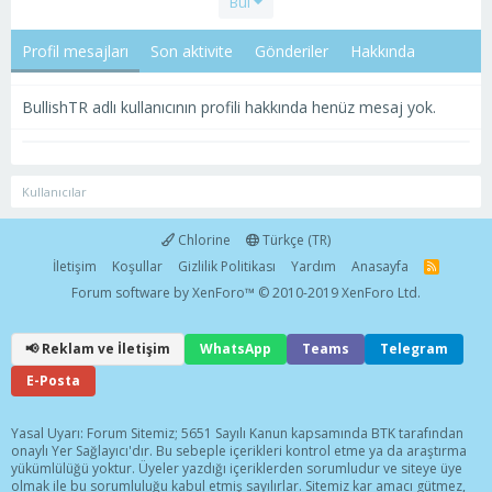
Bul
Profil mesajları
Son aktivite
Gönderiler
Hakkında
BullishTR adlı kullanıcının profili hakkında henüz mesaj yok.
Kullanıcılar
Chlorine
Türkçe (TR)
İletişim
Koşullar
Gizlilik Politikası
Yardım
Anasayfa
R
S
Forum software by XenForo™
© 2010-2019 XenForo Ltd.
S
📢 Reklam ve İletişim
WhatsApp
Teams
Telegram
E-Posta
Yasal Uyarı: Forum Sitemiz; 5651 Sayılı Kanun kapsamında BTK tarafından
onaylı Yer Sağlayıcı'dır. Bu sebeple içerikleri kontrol etme ya da araştırma
yükümlülüğü yoktur. Üyeler yazdığı içeriklerden sorumludur ve siteye üye
olmak ile bu sorumluluğu kabul etmiş sayılırlar. Sitemiz kar amacı gütmez,