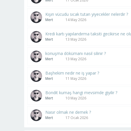
Mert
17 Ocak 2026
Kışın vücudu sıcak tutan yiyecekler nelerdir ?
Mert
14 May 2026
Kredi kartı yapılandırma taksiti gecikirse ne ol
Mert
13 May 2026
konuşma dökümanı nasıl silinir ?
Mert
13 May 2026
Başhekim nedir ne iş yapar ?
Mert
11 May 2026
Bondit kumaş hangi mevsimde giyilir ?
Mert
10 May 2026
Nasır olmak ne demek ?
Mert
17 Ocak 2026