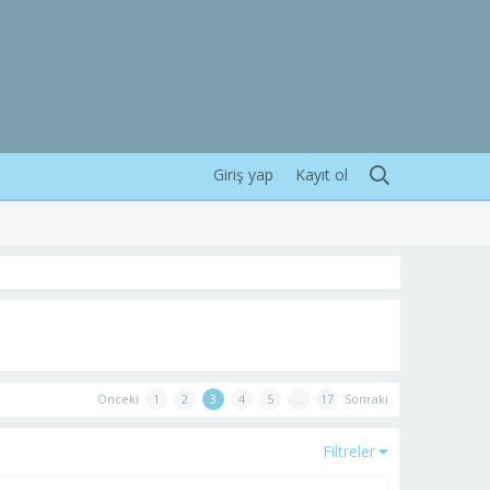
Giriş yap
Kayıt ol
Önceki
1
2
3
4
5
…
17
Sonraki
Filtreler