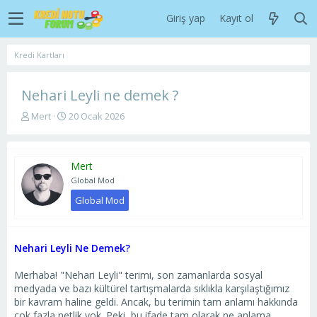
Giriş yap
Kayıt ol
Kredi Kartları
Nehari Leyli ne demek ?
K
B
Mert
20 Ocak 2026
o
a
n
ş
u
l
Mert
y
a
u
n
Global Mod
b
g
Global Mod
a
ı
ş
ç
l
t
a
a
Nehari Leyli Ne Demek?
t
r
a
i
Merhaba! "Nehari Leyli" terimi, son zamanlarda sosyal
n
h
medyada ve bazı kültürel tartışmalarda sıklıkla karşılaştığımız
i
bir kavram haline geldi. Ancak, bu terimin tam anlamı hakkında
çok fazla netlik yok. Peki, bu ifade tam olarak ne anlama