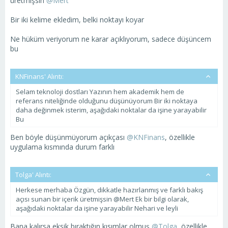
üretmişsin
@Mert
Bir iki kelime ekledim, belki noktayı koyar
Ne hüküm veriyorum ne karar açıklıyorum, sadece düşüncem
bu
KNFinans' Alıntı:
Selam teknoloji dostları Yazının hem akademik hem de
referans niteliğinde olduğunu düşünüyorum Bir iki noktaya
daha değinmek isterim, aşağıdaki noktalar da işine yarayabilir
Bu
Ben böyle düşünmüyorum açıkçası
@KNFinans
, özellikle
uygulama kısmında durum farklı
Tolga' Alıntı:
Herkese merhaba Özgün, dikkatle hazırlanmış ve farklı bakış
açısı sunan bir içerik üretmişsin @Mert Ek bir bilgi olarak,
aşağıdaki noktalar da işine yarayabilir Nehari ve leyli
Bana kalırsa eksik bıraktığın kısımlar olmuş
@Tolga
, özellikle