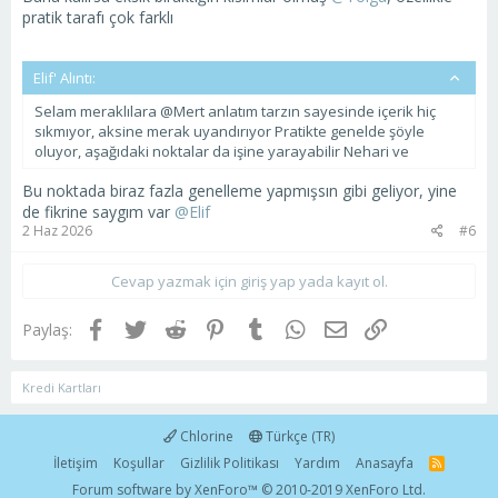
pratik tarafı çok farklı
Elif' Alıntı:
Selam meraklılara @Mert anlatım tarzın sayesinde içerik hiç
sıkmıyor, aksine merak uyandırıyor Pratikte genelde şöyle
oluyor, aşağıdaki noktalar da işine yarayabilir Nehari ve
Bu noktada biraz fazla genelleme yapmışsın gibi geliyor, yine
de fikrine saygım var
@Elif
2 Haz 2026
#6
Cevap yazmak için giriş yap yada kayıt ol.
Facebook
Twitter
Reddit
Pinterest
Tumblr
WhatsApp
E-posta
Link
Paylaş:
Kredi Kartları
Chlorine
Türkçe (TR)
İletişim
Koşullar
Gizlilik Politikası
Yardım
Anasayfa
R
S
Forum software by XenForo™
© 2010-2019 XenForo Ltd.
S