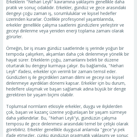
Erkeklerin "Nehari Leyli" kavramına yaklaşımı genellikle daha
pratik ve sonuç odaklıdır. Erkekler, gündüz ve gece arasındaki
dengeyi çoğu zaman iş, sorumluluklar ve kişisel hedefler
üzerinden kurarlar. Özellikle profesyonel yaşantılarında,
erkekler genellikle çalışma saatlerini gündüzlere yerleştirir ve
geceyi dinlenme veya yeniden enerji toplama zamanı olarak
görürler.
Örneğin, bir iş insanı gündüz saatlerinde iş yerinde yoğun bir
tempoda çalışırken, akşamları daha çok dinlenmeye yönelik bir
hayat sürer. Erkeklerin çoğu, zamanlarını belirli bir düzene
oturtarak bu dengeyi kurmaya çalışır. Bu bağlamda, "Nehari
Leyli" ifadesi, erkekler için verimli bir zamanı temsil eder.
Gündüzleri iş ile geçirdikleri zaman dilimi ve geceyi ise kişisel
dinlenmeye ayırdıkları dönemi kapsar. Erkekler için bu durum,
hedeflere ulaşmak ve başarı sağlamak adına büyük bir denge
gerektiren bir yaşam biçimi olabilir.
Toplumsal normların etkisiyle erkekler, duygu ve ilişkilerden
çok, başarı ve kazanç üzerine yoğunlaşan bir yaşam sürmeye
daha yatkındırlar. Bu, "Nehari Leyli"yi, gündüzün çalışma
temposu ile gece dinlenmesi arasındaki temel bir çelişki olarak
görebiliriz. Erkekler genellikle duygusal anlamda "gece"yi pek
ifade etmezler, çünkü gündüzün pragmatik yaklaşımı ve sonuç