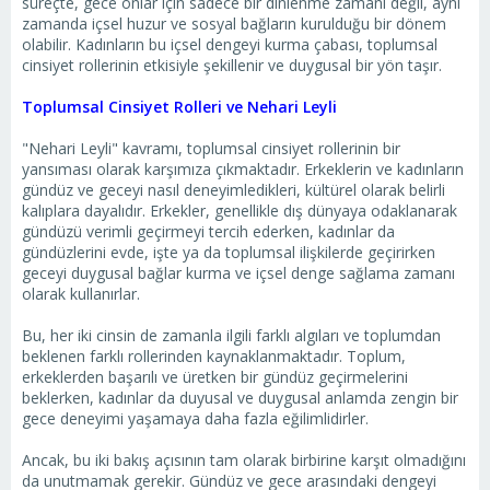
süreçte, gece onlar için sadece bir dinlenme zamanı değil, aynı
zamanda içsel huzur ve sosyal bağların kurulduğu bir dönem
olabilir. Kadınların bu içsel dengeyi kurma çabası, toplumsal
cinsiyet rollerinin etkisiyle şekillenir ve duygusal bir yön taşır.
Toplumsal Cinsiyet Rolleri ve Nehari Leyli
"Nehari Leyli" kavramı, toplumsal cinsiyet rollerinin bir
yansıması olarak karşımıza çıkmaktadır. Erkeklerin ve kadınların
gündüz ve geceyi nasıl deneyimledikleri, kültürel olarak belirli
kalıplara dayalıdır. Erkekler, genellikle dış dünyaya odaklanarak
gündüzü verimli geçirmeyi tercih ederken, kadınlar da
gündüzlerini evde, işte ya da toplumsal ilişkilerde geçirirken
geceyi duygusal bağlar kurma ve içsel denge sağlama zamanı
olarak kullanırlar.
Bu, her iki cinsin de zamanla ilgili farklı algıları ve toplumdan
beklenen farklı rollerinden kaynaklanmaktadır. Toplum,
erkeklerden başarılı ve üretken bir gündüz geçirmelerini
beklerken, kadınlar da duyusal ve duygusal anlamda zengin bir
gece deneyimi yaşamaya daha fazla eğilimlidirler.
Ancak, bu iki bakış açısının tam olarak birbirine karşıt olmadığını
da unutmamak gerekir. Gündüz ve gece arasındaki dengeyi