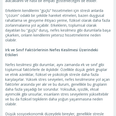
alacaklarını ve nasıl bir empati gösterileceğini de etkiler.
Erkeklerin kendilerini “güçlü” hissetmeleri için stresli anlarda
“çözüm” odaklı bir şekilde hareket etmeleri, bazen duygusal
rahatlama ve gevşeme ihtiyacı yerine, fiziksel olarak daha fazla
zorlanmalarına yol açabilir. Erkeklerin, toplumsal olarak
dayatılan bu “güçlü” duruş, nefes kesilmesi gibi durumlarla başa
çıkarken, onların kendilerini yetersiz hissetmelerine neden
olabilir.
Irk ve Sınıf Faktörlerinin Nefes Kesilmesi Üzerindeki
Etkileri
Nefes kesilmesi gibi durumlar, aynı zamanda ırk ve sınıf gibi
toplumsal faktörlerle de ilişkilidir. Özellikle düşük gelirli gruplar
ve etnik azınlıklar, fiziksel ve psikolojik stresle daha fazla
karşılaşırlar. Yüksek stres seviyeleri, nefes kesilmesine yol açan
faktörler arasında yer alır ve bu durum, genellikle bu grupların
daha fazla yaşadığı bir sorundur. Yoksulluk, işsizlik, ırksal
ayrımcılık gibi unsurlar, insanların stres seviyelerini yükseltebilir
ve bu da fiziksel tepkilerin daha yoğun yaşanmasına neden
olabilir.
Düşük sosyoekonomik düzeydeki bireyler, genellikle stresle