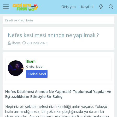
Giriş yap
Kayıt ol
Kredi ve Kredi Notu
Nefes kesilmesi anında ne yapılmalı ?
K
B
Ilham
20 Ocak 2026
o
a
n
ş
u
l
Ilham
y
a
u
n
Global Mod
b
g
Global Mod
a
ı
ş
ç
l
t
a
a
Nefes Kesilmesi Anında Ne Yapmalı? Toplumsal Yapılar ve
t
r
Eşitsizliklerin Etkisiyle Bir Bakış
a
i
n
h
Hepimiz bir şekilde nefesimizin kesildiği anlar yaşarız: Yokuşu
i
hızla tırmandığınızda, bir şokla karşılaştığınızda ya da ani bir
stres anında... Ancak bu basit gibi görünen fizyolojik reaksiyon,