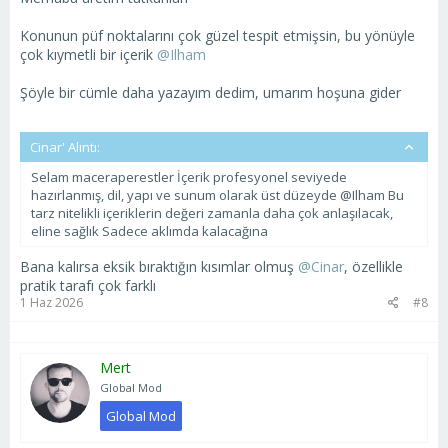
Konunun püf noktalarını çok güzel tespit etmişsin, bu yönüyle
çok kıymetli bir içerik
@Ilham
Şöyle bir cümle daha yazayım dedim, umarım hoşuna gider
Cinar' Alıntı:
Selam maceraperestler İçerik profesyonel seviyede
hazırlanmış, dil, yapı ve sunum olarak üst düzeyde @Ilham Bu
tarz nitelikli içeriklerin değeri zamanla daha çok anlaşılacak,
eline sağlık Sadece aklımda kalacağına
Bana kalırsa eksik bıraktığın kısımlar olmuş
@Cinar
, özellikle
pratik tarafı çok farklı
1 Haz 2026
#8
Mert
Global Mod
Global Mod