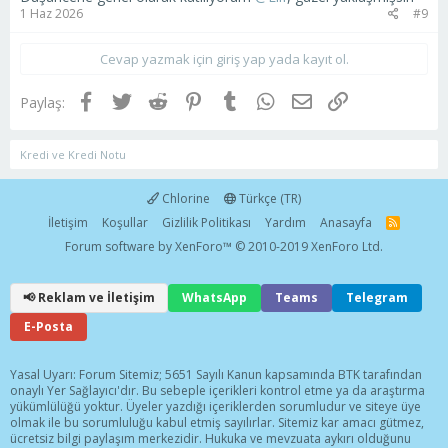
1 Haz 2026
#9
Cevap yazmak için giriş yap yada kayıt ol.
Facebook
Twitter
Reddit
Pinterest
Tumblr
WhatsApp
E-posta
Link
Paylaş:
Kredi ve Kredi Notu
Chlorine
Türkçe (TR)
İletişim
Koşullar
Gizlilik Politikası
Yardım
Anasayfa
R
S
Forum software by XenForo™
© 2010-2019 XenForo Ltd.
S
📢 Reklam ve İletişim
WhatsApp
Teams
Telegram
E-Posta
Yasal Uyarı: Forum Sitemiz; 5651 Sayılı Kanun kapsamında BTK tarafından
onaylı Yer Sağlayıcı'dır. Bu sebeple içerikleri kontrol etme ya da araştırma
yükümlülüğü yoktur. Üyeler yazdığı içeriklerden sorumludur ve siteye üye
olmak ile bu sorumluluğu kabul etmiş sayılırlar. Sitemiz kar amacı gütmez,
ücretsiz bilgi paylaşım merkezidir. Hukuka ve mevzuata aykırı olduğunu