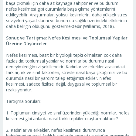
başa çıkmak için daha az kaynağa sahiptirler ve bu durum
nefes kesilmesi gibi durumlarla başa çıkma yöntemlerini
etkileyebilir. Araştırmalar, yoksul kesimlerin, daha yüksek stres
seviyeleri yaşadıklarını ve bunun da sağlık üzerindeki etkilerinin
daha belirgin olduğunu göstermektedir (Williams, 2018).
Sonuç ve Tartışma: Nefes Kesilmesi ve Toplumsal Yapılar
Üzerine Düşünceler
Nefes kesilmesi, basit bir biyolojik tepki olmaktan çok daha
fazlasıdır; toplumsal yapılar ve normlar bu durumu nasıl
deneyimlediğimizi şekillendirir. Kadınlar ve erkekler arasındaki
farklar, ırk ve sınıf faktörleri, stresle nasıl başa çıktığımızı ve bu
durumda nasıl bir yardım talep ettiğimizi etkiler. Nefes
kesilmesi, sadece fiziksel değil, duygusal ve toplumsal bir
reaksiyondur.
Tartışma Soruları:
1. Toplumun cinsiyet ve sınıf üzerinden yüklediği normlar, nefes
kesilmesi gibi anlarda nasıl farklı tepkiler oluşturmaktadır?
2. Kadınlar ve erkekler, nefes kesilmesi durumunda
birbirlerinden nasıl farklı biçimlerde empati ve çözüm arayışında