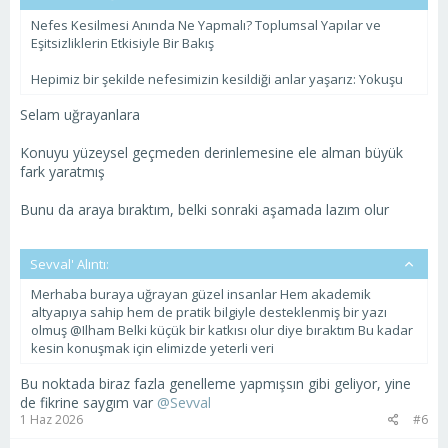
Nefes Kesilmesi Anında Ne Yapmalı? Toplumsal Yapılar ve
Eşitsizliklerin Etkisiyle Bir Bakış
Hepimiz bir şekilde nefesimizin kesildiği anlar yaşarız: Yokuşu
Selam uğrayanlara
Konuyu yüzeysel geçmeden derinlemesine ele alman büyük
fark yaratmış
Bunu da araya bıraktım, belki sonraki aşamada lazım olur
Sevval' Alıntı:
Merhaba buraya uğrayan güzel insanlar Hem akademik
altyapıya sahip hem de pratik bilgiyle desteklenmiş bir yazı
olmuş @Ilham Belki küçük bir katkısı olur diye bıraktım Bu kadar
kesin konuşmak için elimizde yeterli veri
Bu noktada biraz fazla genelleme yapmışsın gibi geliyor, yine
de fikrine saygım var
@Sevval
1 Haz 2026
#6