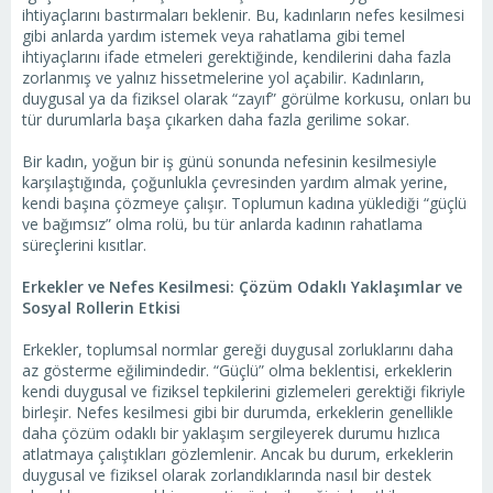
ihtiyaçlarını bastırmaları beklenir. Bu, kadınların nefes kesilmesi
gibi anlarda yardım istemek veya rahatlama gibi temel
ihtiyaçlarını ifade etmeleri gerektiğinde, kendilerini daha fazla
zorlanmış ve yalnız hissetmelerine yol açabilir. Kadınların,
duygusal ya da fiziksel olarak “zayıf” görülme korkusu, onları bu
tür durumlarla başa çıkarken daha fazla gerilime sokar.
Bir kadın, yoğun bir iş günü sonunda nefesinin kesilmesiyle
karşılaştığında, çoğunlukla çevresinden yardım almak yerine,
kendi başına çözmeye çalışır. Toplumun kadına yüklediği “güçlü
ve bağımsız” olma rolü, bu tür anlarda kadının rahatlama
süreçlerini kısıtlar.
Erkekler ve Nefes Kesilmesi: Çözüm Odaklı Yaklaşımlar ve
Sosyal Rollerin Etkisi
Erkekler, toplumsal normlar gereği duygusal zorluklarını daha
az gösterme eğilimindedir. “Güçlü” olma beklentisi, erkeklerin
kendi duygusal ve fiziksel tepkilerini gizlemeleri gerektiği fikriyle
birleşir. Nefes kesilmesi gibi bir durumda, erkeklerin genellikle
daha çözüm odaklı bir yaklaşım sergileyerek durumu hızlıca
atlatmaya çalıştıkları gözlemlenir. Ancak bu durum, erkeklerin
duygusal ve fiziksel olarak zorlandıklarında nasıl bir destek