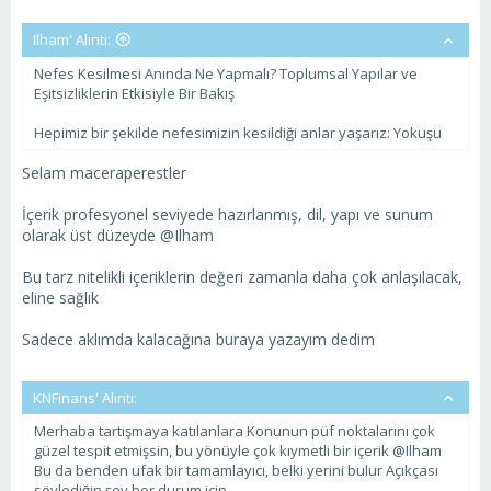
Ilham' Alıntı:
Nefes Kesilmesi Anında Ne Yapmalı? Toplumsal Yapılar ve
Eşitsizliklerin Etkisiyle Bir Bakış
Hepimiz bir şekilde nefesimizin kesildiği anlar yaşarız: Yokuşu
Selam maceraperestler
İçerik profesyonel seviyede hazırlanmış, dil, yapı ve sunum
olarak üst düzeyde @Ilham
Bu tarz nitelikli içeriklerin değeri zamanla daha çok anlaşılacak,
eline sağlık
Sadece aklımda kalacağına buraya yazayım dedim
KNFinans' Alıntı:
Merhaba tartışmaya katılanlara Konunun püf noktalarını çok
güzel tespit etmişsin, bu yönüyle çok kıymetli bir içerik @Ilham
Bu da benden ufak bir tamamlayıcı, belki yerini bulur Açıkçası
söylediğin şey her durum için