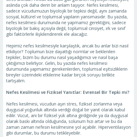
aslında çok daha derin bir anlam taşıyor. Nefes kesilmesi,
sadece vücudumuzun biyolojik bir tepkisi değil, aynı zamanda
sosyal, kültürel ve toplumsal yapıların yansımasıdır. Bu yazıda,
nefes kesilmesi durumunda ne yapmamız gerektiğini, sadece
biyolojik bir bakış açısıyla değil, toplumsal cinsiyet, ırk ve sınıf
gibi faktörlerle ilişkilendirerek ele alacağız.
Hepimiz nefes kesilmesiyle karşılaştık, ancak bu anlar bizi nasıl
etkiliyor? Toplumun bize dayattığı normlar ve beklenilen
tepkiler, bizim bu durumu nasıl yaşadığımızı ve nasıl başa
çıktığımızı belirliyor. Gelin, bu yazıda nefes kesilmesi
durumunda yapmamız gerekenlerden, toplumsal eşitsizliklerin
bireyler üzerindeki etkilerine kadar birçok soruyu birlikte
tartışalım.
Nefes Kesilmesi ve Fiziksel Yanıtlar: Evrensel Bir Tepki mi?
Nefes kesilmesi, vücudun aşırı stres, fiziksel zorlanma veya
duygusal yoğunluk altında verdiği doğal bir yanıt olarak kabul
edilir. Vücut, ani bir fiziksel yük altına girdiğinde ya da duygusal
olarak baskı altında olduğunda, solunum hızı artar ve bu da
zaman zaman nefesin kesilmesine yol açabilir. Hiperventilasyon
gibi durumlar, bu durumu tetikleyebilir.