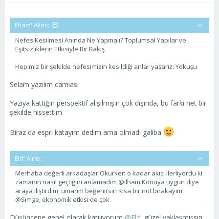
Ilham' Alıntı:
Nefes Kesilmesi Anında Ne Yapmalı? Toplumsal Yapılar ve
Eşitsizliklerin Etkisiyle Bir Bakış
Hepimiz bir şekilde nefesimizin kesildiği anlar yaşarız: Yokuşu
Selam yazılım camiası
Yazıya kattığın perspektif alışılmışın çok dışında, bu farkı net bir
şekilde hissettim
Biraz da espri katayım dedim ama olmadı galiba
Elif' Alıntı:
Merhaba değerli arkadaşlar Okurken o kadar akıcı ilerliyordu ki
zamanın nasıl geçtiğini anlamadım @Ilham Konuya uygun diye
araya iliştirdim, umarım beğenirsin Kısa bir not bırakayım
@Simge, ekonomik etkisi de çok
Düşüncene genel olarak katılıyorum
@Elif
, güzel yaklaşmışsın