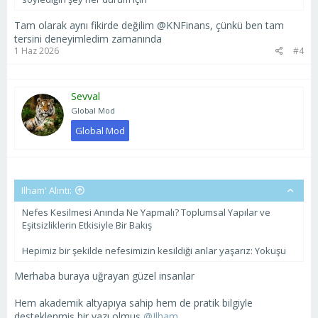
Tam olarak aynı fikirde değilim @KNFinans, çünkü ben tam
tersini deneyimledim zamanında
1 Haz 2026
#4
Sevval
Global Mod
Global Mod
Ilham' Alıntı:
Nefes Kesilmesi Anında Ne Yapmalı? Toplumsal Yapılar ve
Eşitsizliklerin Etkisiyle Bir Bakış
Hepimiz bir şekilde nefesimizin kesildiği anlar yaşarız: Yokuşu
Merhaba buraya uğrayan güzel insanlar
Hem akademik altyapıya sahip hem de pratik bilgiyle
desteklenmiş bir yazı olmuş
@Ilham