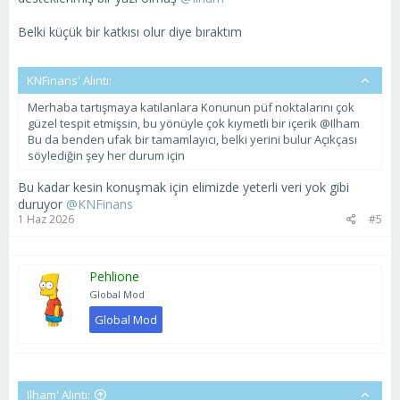
Belki küçük bir katkısı olur diye bıraktım
KNFinans' Alıntı:
Merhaba tartışmaya katılanlara Konunun püf noktalarını çok
güzel tespit etmişsin, bu yönüyle çok kıymetli bir içerik @Ilham
Bu da benden ufak bir tamamlayıcı, belki yerini bulur Açıkçası
söylediğin şey her durum için
Bu kadar kesin konuşmak için elimizde yeterli veri yok gibi
duruyor
@KNFinans
1 Haz 2026
#5
Pehlione
Global Mod
Global Mod
Ilham' Alıntı: