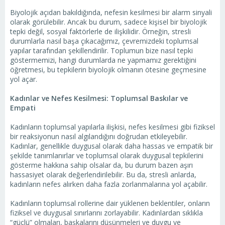
Biyolojik açıdan bakıldığında, nefesin kesilmesi bir alarm sinyali
olarak görülebilir. Ancak bu durum, sadece kişisel bir biyolojik
tepki değil, sosyal faktörlerle de ilişkilidir. Örneğin, stresli
durumlarla nasıl başa çıkacağımız, çevremizdeki toplumsal
yapılar tarafından şekillendirilir. Toplumun bize nasıl tepki
göstermemizi, hangi durumlarda ne yapmamız gerektiğini
öğretmesi, bu tepkilerin biyolojik olmanın ötesine geçmesine
yol açar.
Kadınlar ve Nefes Kesilmesi: Toplumsal Baskılar ve
Empati
Kadınların toplumsal yapılarla ilişkisi, nefes kesilmesi gibi fiziksel
bir reaksiyonun nasıl algılandığını doğrudan etkileyebilir.
Kadınlar, genellikle duygusal olarak daha hassas ve empatik bir
şekilde tanımlanırlar ve toplumsal olarak duygusal tepkilerini
gösterme hakkına sahip olsalar da, bu durum bazen aşırı
hassasiyet olarak değerlendirilebilir. Bu da, stresli anlarda,
kadınların nefes alırken daha fazla zorlanmalarına yol açabilir.
Kadınların toplumsal rollerine dair yüklenen beklentiler, onların
fiziksel ve duygusal sınırlarını zorlayabilir. Kadınlardan sıklıkla
“güçlü” olmaları, başkalarını düşünmeleri ve duygu ve