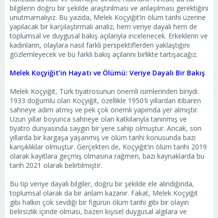
bilgilerin doğru bir şekilde araştırılması ve anlaşılması gerektiğini
unutmamalıyız. Bu yazıda, Melek Koçyiğit’in ölüm tarihi üzerine
yapılacak bir karşılaştırmalı analiz, hem veriye dayalı hem de
toplumsal ve duygusal bakış açılarıyla incelenecek. Erkeklerin ve
kadınların, olaylara nasıl farklı perspektiflerden yaklaştığını
gözlemleyecek ve bu farklı bakış açılarını birlikte tartışacağız.
Melek Koçyiğit’in Hayatı ve Ölümü: Veriye Dayalı Bir Bakış
Melek Koçyiğit, Türk tiyatrosunun önemli isimlerinden biriydi.
1933 doğumlu olan Koçyiğit, özellikle 1950'li yıllardan itibaren
sahneye adım atmış ve pek çok önemli yapımda yer almıştır.
Uzun yıllar boyunca sahneye olan katkılarıyla tanınmış ve
tiyatro dünyasında saygın bir yere sahip olmuştur. Ancak, son
yıllarda bir kargaşa yaşanmış ve ölüm tarihi konusunda bazı
karışıklıklar olmuştur. Gerçekten de, Koçyiğit’in ölüm tarihi 2019
olarak kayıtlara geçmiş olmasına rağmen, bazı kaynaklarda bu
tarih 2021 olarak belirtilmiştir.
Bu tip veriye dayalı bilgiler, doğru bir şekilde ele alındığında,
toplumsal olarak da bir anlam kazanır. Fakat, Melek Koçyiğit
gibi halkın çok sevdiği bir figürün ölüm tarihi gibi bir olayın
belirsizlik içinde olması, bazen kişisel duygusal algılara ve