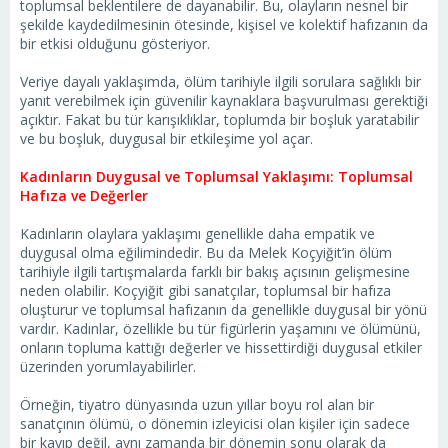
toplumsal beklentilere de dayanabilir. Bu, olayların nesnel bir
şekilde kaydedilmesinin ötesinde, kişisel ve kolektif hafızanın da
bir etkisi olduğunu gösteriyor.
Veriye dayalı yaklaşımda, ölüm tarihiyle ilgili sorulara sağlıklı bir
yanıt verebilmek için güvenilir kaynaklara başvurulması gerektiği
açıktır. Fakat bu tür karışıklıklar, toplumda bir boşluk yaratabilir
ve bu boşluk, duygusal bir etkileşime yol açar.
Kadınların Duygusal ve Toplumsal Yaklaşımı: Toplumsal
Hafıza ve Değerler
Kadınların olaylara yaklaşımı genellikle daha empatik ve
duygusal olma eğilimindedir. Bu da Melek Koçyiğit’in ölüm
tarihiyle ilgili tartışmalarda farklı bir bakış açısının gelişmesine
neden olabilir. Koçyiğit gibi sanatçılar, toplumsal bir hafıza
oluşturur ve toplumsal hafızanın da genellikle duygusal bir yönü
vardır. Kadınlar, özellikle bu tür figürlerin yaşamını ve ölümünü,
onların topluma kattığı değerler ve hissettirdiği duygusal etkiler
üzerinden yorumlayabilirler.
Örneğin, tiyatro dünyasında uzun yıllar boyu rol alan bir
sanatçının ölümü, o dönemin izleyicisi olan kişiler için sadece
bir kayıp değil, aynı zamanda bir dönemin sonu olarak da