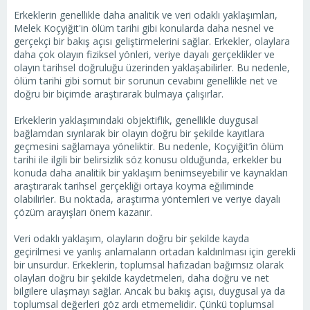
Erkeklerin genellikle daha analitik ve veri odaklı yaklaşımları,
Melek Koçyiğit'in ölüm tarihi gibi konularda daha nesnel ve
gerçekçi bir bakış açısı geliştirmelerini sağlar. Erkekler, olaylara
daha çok olayın fiziksel yönleri, veriye dayalı gerçeklikler ve
olayın tarihsel doğruluğu üzerinden yaklaşabilirler. Bu nedenle,
ölüm tarihi gibi somut bir sorunun cevabını genellikle net ve
doğru bir biçimde araştırarak bulmaya çalışırlar.
Erkeklerin yaklaşımındaki objektiflik, genellikle duygusal
bağlamdan sıyrılarak bir olayın doğru bir şekilde kayıtlara
geçmesini sağlamaya yöneliktir. Bu nedenle, Koçyiğit’in ölüm
tarihi ile ilgili bir belirsizlik söz konusu olduğunda, erkekler bu
konuda daha analitik bir yaklaşım benimseyebilir ve kaynakları
araştırarak tarihsel gerçekliği ortaya koyma eğiliminde
olabilirler. Bu noktada, araştırma yöntemleri ve veriye dayalı
çözüm arayışları önem kazanır.
Veri odaklı yaklaşım, olayların doğru bir şekilde kayda
geçirilmesi ve yanlış anlamaların ortadan kaldırılması için gerekli
bir unsurdur. Erkeklerin, toplumsal hafızadan bağımsız olarak
olayları doğru bir şekilde kaydetmeleri, daha doğru ve net
bilgilere ulaşmayı sağlar. Ancak bu bakış açısı, duygusal ya da
toplumsal değerleri göz ardı etmemelidir. Çünkü toplumsal