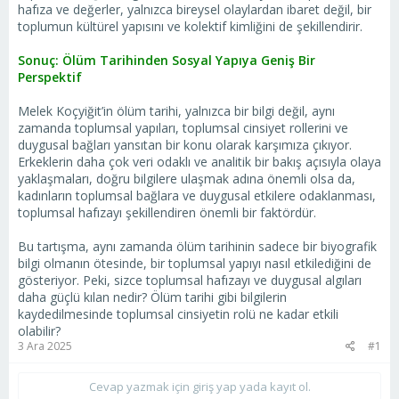
hafıza ve değerler, yalnızca bireysel olaylardan ibaret değil, bir
toplumun kültürel yapısını ve kolektif kimliğini de şekillendirir.
Sonuç: Ölüm Tarihinden Sosyal Yapıya Geniş Bir
Perspektif
Melek Koçyiğit’in ölüm tarihi, yalnızca bir bilgi değil, aynı
zamanda toplumsal yapıları, toplumsal cinsiyet rollerini ve
duygusal bağları yansıtan bir konu olarak karşımıza çıkıyor.
Erkeklerin daha çok veri odaklı ve analitik bir bakış açısıyla olaya
yaklaşmaları, doğru bilgilere ulaşmak adına önemli olsa da,
kadınların toplumsal bağlara ve duygusal etkilere odaklanması,
toplumsal hafızayı şekillendiren önemli bir faktördür.
Bu tartışma, aynı zamanda ölüm tarihinin sadece bir biyografik
bilgi olmanın ötesinde, bir toplumsal yapıyı nasıl etkilediğini de
gösteriyor. Peki, sizce toplumsal hafızayı ve duygusal algıları
daha güçlü kılan nedir? Ölüm tarihi gibi bilgilerin
kaydedilmesinde toplumsal cinsiyetin rolü ne kadar etkili
olabilir?
3 Ara 2025
#1
Cevap yazmak için giriş yap yada kayıt ol.