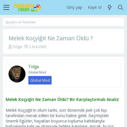
Giriş yap
Kayıt ol
İpuçları ve Tanımlar
Melek Koçyiğit Ne Zaman Öldü ?
K
B
Tolga
3 Ara 2025
o
a
n
ş
u
l
Tolga
y
a
u
n
Global Mod
b
g
Global Mod
a
ı
ş
ç
l
t
a
a
Melek Koçyiğit Ne Zaman Öldü? Bir Karşılaştırmalı Analiz
t
r
a
i
Melek Koçyiğit'in ölüm tarihi, son dönemde pek çok kişi
n
h
tarafından merak edilen bir konu haline geldi. Geçmişteki
i
önemli figürler, hayatları boyunca topluma kattıklarıyla
hafızalarda kalır ve ölümüyle birlikte hatırlanır. Ancak, bu tür