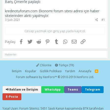
Barış Çimen’le paylaştı
kredinotuforum.com Ekonomi forum sitesi adresi için haber
sitelerinden alıntı yapılmıştır.
3 Şub 2021
#1
Cevap yazmak için giriş yap yada kayıt ol.
Facebook
Twitter
Reddit
Pinterest
Tumblr
WhatsApp
E-posta
Link
Paylaş:
Haberler
Chlorine
Türkçe (TR)
İletişim
Koşullar
Gizlilik Politikası
Yardım
Anasayfa
R
S
Forum software by XenForo™
© 2010-2019 XenForo Ltd.
S
📢 Reklam ve İletişim
WhatsApp
Teams
Telegram
E-Posta
Yasal Uyarı: Forum Sitemiz; 5651 Sayılı Kanun kapsamında BTK tarafından