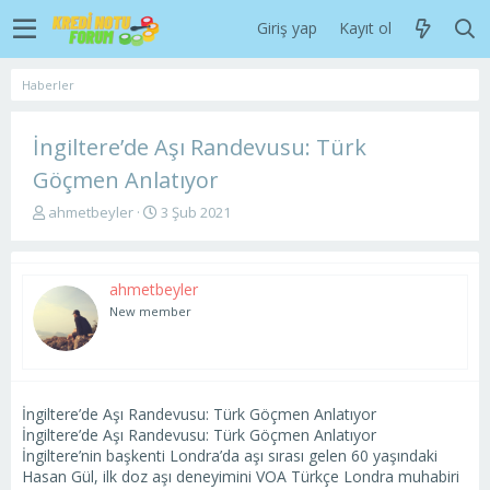
Giriş yap
Kayıt ol
Haberler
İngiltere’de Aşı Randevusu: Türk
Göçmen Anlatıyor
K
B
ahmetbeyler
3 Şub 2021
o
a
n
ş
u
l
ahmetbeyler
y
a
u
n
New member
b
g
a
ı
ş
ç
l
t
a
a
İngiltere’de Aşı Randevusu: Türk Göçmen Anlatıyor
t
r
İngiltere’de Aşı Randevusu: Türk Göçmen Anlatıyor
a
i
İngiltere’nin başkenti Londra’da aşı sırası gelen 60 yaşındaki
n
h
Hasan Gül, ilk doz aşı deneyimini VOA Türkçe Londra muhabiri
i