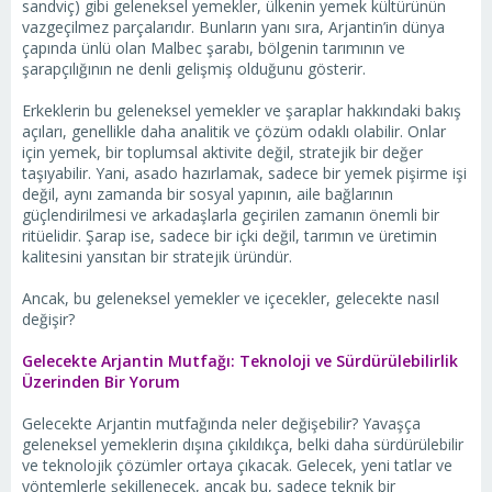
sandviç) gibi geleneksel yemekler, ülkenin yemek kültürünün
vazgeçilmez parçalarıdır. Bunların yanı sıra, Arjantin’in dünya
çapında ünlü olan Malbec şarabı, bölgenin tarımının ve
şarapçılığının ne denli gelişmiş olduğunu gösterir.
Erkeklerin bu geleneksel yemekler ve şaraplar hakkındaki bakış
açıları, genellikle daha analitik ve çözüm odaklı olabilir. Onlar
için yemek, bir toplumsal aktivite değil, stratejik bir değer
taşıyabilir. Yani, asado hazırlamak, sadece bir yemek pişirme işi
değil, aynı zamanda bir sosyal yapının, aile bağlarının
güçlendirilmesi ve arkadaşlarla geçirilen zamanın önemli bir
ritüelidir. Şarap ise, sadece bir içki değil, tarımın ve üretimin
kalitesini yansıtan bir stratejik üründür.
Ancak, bu geleneksel yemekler ve içecekler, gelecekte nasıl
değişir?
Gelecekte Arjantin Mutfağı: Teknoloji ve Sürdürülebilirlik
Üzerinden Bir Yorum
Gelecekte Arjantin mutfağında neler değişebilir? Yavaşça
geleneksel yemeklerin dışına çıkıldıkça, belki daha sürdürülebilir
ve teknolojik çözümler ortaya çıkacak. Gelecek, yeni tatlar ve
yöntemlerle şekillenecek, ancak bu, sadece teknik bir