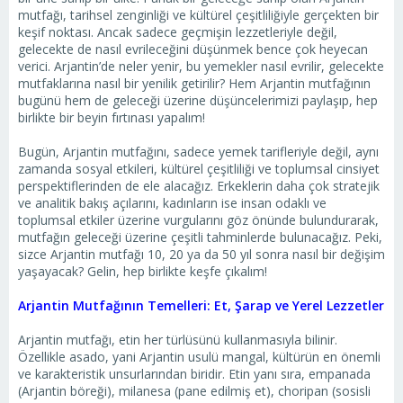
mutfağı, tarihsel zenginliği ve kültürel çeşitliliğiyle gerçekten bir
keşif noktası. Ancak sadece geçmişin lezzetleriyle değil,
gelecekte de nasıl evrileceğini düşünmek bence çok heyecan
verici. Arjantin’de neler yenir, bu yemekler nasıl evrilir, gelecekte
mutfaklarına nasıl bir yenilik getirilir? Hem Arjantin mutfağının
bugünü hem de geleceği üzerine düşüncelerimizi paylaşıp, hep
birlikte bir beyin fırtınası yapalım!
Bugün, Arjantin mutfağını, sadece yemek tarifleriyle değil, aynı
zamanda sosyal etkileri, kültürel çeşitliliği ve toplumsal cinsiyet
perspektiflerinden de ele alacağız. Erkeklerin daha çok stratejik
ve analitik bakış açılarını, kadınların ise insan odaklı ve
toplumsal etkiler üzerine vurgularını göz önünde bulundurarak,
mutfağın geleceği üzerine çeşitli tahminlerde bulunacağız. Peki,
sizce Arjantin mutfağı 10, 20 ya da 50 yıl sonra nasıl bir değişim
yaşayacak? Gelin, hep birlikte keşfe çıkalım!
Arjantin Mutfağının Temelleri: Et, Şarap ve Yerel Lezzetler
Arjantin mutfağı, etin her türlüsünü kullanmasıyla bilinir.
Özellikle asado, yani Arjantin usulü mangal, kültürün en önemli
ve karakteristik unsurlarından biridir. Etin yanı sıra, empanada
(Arjantin böreği), milanesa (pane edilmiş et), choripan (sosisli