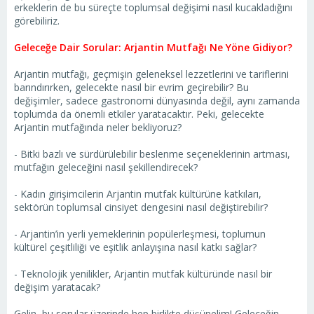
erkeklerin de bu süreçte toplumsal değişimi nasıl kucakladığını
görebiliriz.
Geleceğe Dair Sorular: Arjantin Mutfağı Ne Yöne Gidiyor?
Arjantin mutfağı, geçmişin geleneksel lezzetlerini ve tariflerini
barındırırken, gelecekte nasıl bir evrim geçirebilir? Bu
değişimler, sadece gastronomi dünyasında değil, aynı zamanda
toplumda da önemli etkiler yaratacaktır. Peki, gelecekte
Arjantin mutfağında neler bekliyoruz?
- Bitki bazlı ve sürdürülebilir beslenme seçeneklerinin artması,
mutfağın geleceğini nasıl şekillendirecek?
- Kadın girişimcilerin Arjantin mutfak kültürüne katkıları,
sektörün toplumsal cinsiyet dengesini nasıl değiştirebilir?
- Arjantin’in yerli yemeklerinin popülerleşmesi, toplumun
kültürel çeşitliliği ve eşitlik anlayışına nasıl katkı sağlar?
- Teknolojik yenilikler, Arjantin mutfak kültüründe nasıl bir
değişim yaratacak?
Gelin, bu sorular üzerinde hep birlikte düşünelim! Geleceğin