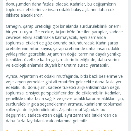
dönüşümden daha fazlası olacak. Kadınlar, bu değişimlerin
toplumsal etkilerini ve insan odaklı bakış açılarını daha çok
dikkate alacaklardır.
Örneğin, şarap üreticiliği gibi bir alanda sürdürülebilirlik önemli
bir yer tutuyor. Gelecekte, Arjantin’de üretilen şaraplar, sadece
çevresel etkiyi azaltmakla kalmayacak, aynı zamanda
toplumsal etkileri de göz önünde bulunduracak. Kadın şarap
üreticilerinin artan sayısı, şarap üretiminde daha insan odaklı
yaklaşımlar getirebilir. Arjantin’in doğal tarımına dayalı yenilikçi
teknikler, özellikle kadın girişimcilerin liderliğinde, daha verimli
ve ekolojik anlamda duyarlı bir üretim süreci yaratabilir.
Ayrıca, Arjantin’in et odaklı mutfağında, bitki bazlı beslenme ve
vejetaryen yemekler gibi alternatifler gelecekte daha fazla yer
edebilir. Bu dönüşüm, sadece tüketici alışkanlıklarından değil,
toplumsal cinsiyet perspektiflerinden de etkilenebilir. Kadınlar,
genellikle daha fazla sağlık ve çevre odaklı kararlar aldıkları için,
sürdürülebilir gıda seçeneklerinin artması, kadınların toplumsal
rolleriyle de ilişkilendirilebilir. Arjantin mutfağındaki bu
değişimler, sadece etten değil, aynı zamanda bitkilerden de
daha fazla faydalanılacak anlamına gelebilir.