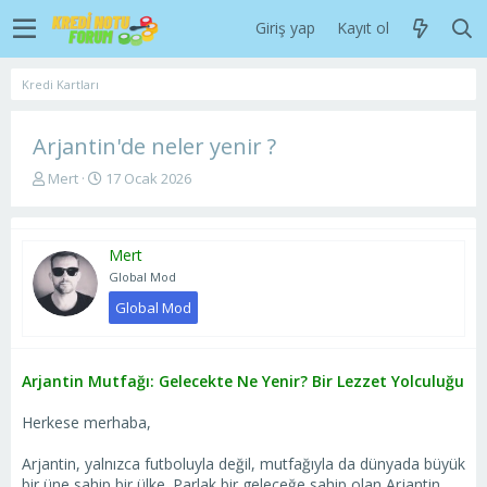
Giriş yap
Kayıt ol
Kredi Kartları
Arjantin'de neler yenir ?
K
B
Mert
17 Ocak 2026
o
a
n
ş
u
l
Mert
y
a
u
n
Global Mod
b
g
Global Mod
a
ı
ş
ç
l
t
a
a
Arjantin Mutfağı: Gelecekte Ne Yenir? Bir Lezzet Yolculuğu
t
r
a
i
Herkese merhaba,
n
h
i
Arjantin, yalnızca futboluyla değil, mutfağıyla da dünyada büyük
bir üne sahip bir ülke. Parlak bir geleceğe sahip olan Arjantin