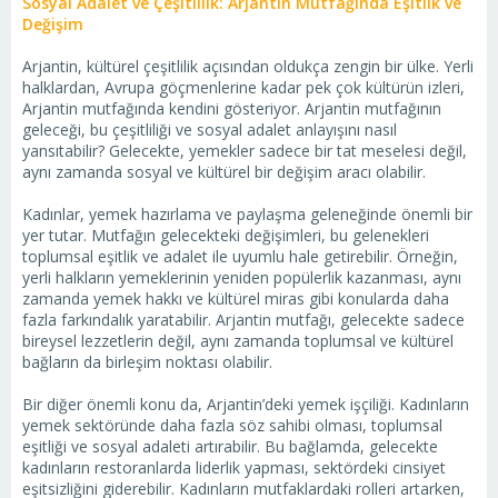
Sosyal Adalet ve Çeşitlilik: Arjantin Mutfağında Eşitlik ve
Değişim
Arjantin, kültürel çeşitlilik açısından oldukça zengin bir ülke. Yerli
halklardan, Avrupa göçmenlerine kadar pek çok kültürün izleri,
Arjantin mutfağında kendini gösteriyor. Arjantin mutfağının
geleceği, bu çeşitliliği ve sosyal adalet anlayışını nasıl
yansıtabilir? Gelecekte, yemekler sadece bir tat meselesi değil,
aynı zamanda sosyal ve kültürel bir değişim aracı olabilir.
Kadınlar, yemek hazırlama ve paylaşma geleneğinde önemli bir
yer tutar. Mutfağın gelecekteki değişimleri, bu gelenekleri
toplumsal eşitlik ve adalet ile uyumlu hale getirebilir. Örneğin,
yerli halkların yemeklerinin yeniden popülerlik kazanması, aynı
zamanda yemek hakkı ve kültürel miras gibi konularda daha
fazla farkındalık yaratabilir. Arjantin mutfağı, gelecekte sadece
bireysel lezzetlerin değil, aynı zamanda toplumsal ve kültürel
bağların da birleşim noktası olabilir.
Bir diğer önemli konu da, Arjantin’deki yemek işçiliği. Kadınların
yemek sektöründe daha fazla söz sahibi olması, toplumsal
eşitliği ve sosyal adaleti artırabilir. Bu bağlamda, gelecekte
kadınların restoranlarda liderlik yapması, sektördeki cinsiyet
eşitsizliğini giderebilir. Kadınların mutfaklardaki rolleri artarken,