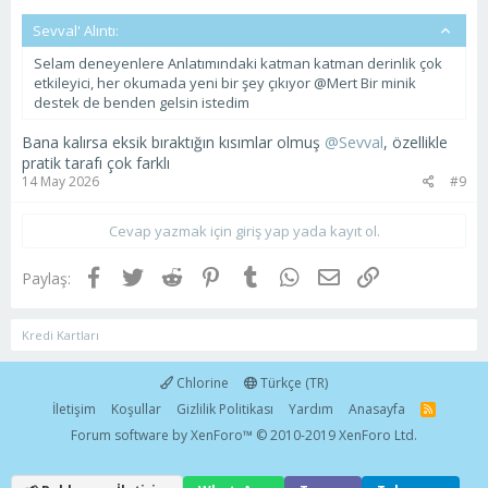
Sevval' Alıntı:
Selam deneyenlere Anlatımındaki katman katman derinlik çok
etkileyici, her okumada yeni bir şey çıkıyor @Mert Bir minik
destek de benden gelsin istedim
Bana kalırsa eksik bıraktığın kısımlar olmuş
@Sevval
, özellikle
pratik tarafı çok farklı
14 May 2026
#9
Cevap yazmak için giriş yap yada kayıt ol.
Facebook
Twitter
Reddit
Pinterest
Tumblr
WhatsApp
E-posta
Link
Paylaş:
Kredi Kartları
Chlorine
Türkçe (TR)
İletişim
Koşullar
Gizlilik Politikası
Yardım
Anasayfa
R
S
Forum software by XenForo™
© 2010-2019 XenForo Ltd.
S