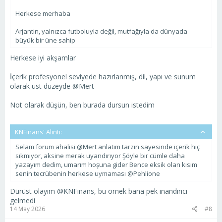
Herkese merhaba
Arjantin, yalnızca futboluyla değil, mutfağıyla da dünyada
büyük bir üne sahip
Herkese iyi akşamlar
İçerik profesyonel seviyede hazırlanmış, dil, yapı ve sunum
olarak üst düzeyde @Mert
Not olarak düşün, ben burada dursun istedim
KNFinans' Alıntı:
Selam forum ahalisi @Mert anlatım tarzın sayesinde içerik hiç
sıkmıyor, aksine merak uyandırıyor Şöyle bir cümle daha
yazayım dedim, umarım hoşuna gider Bence eksik olan kısım
senin tecrübenin herkese uymaması @Pehlione
Dürüst olayım @KNFinans, bu örnek bana pek inandırıcı
gelmedi
14 May 2026
#8