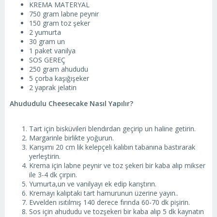
KREMA MATERYAL
750 gram labne peynir
150 gram toz şeker
2 yumurta
30 gram un
1 paket vanilya
SOS GEREÇ
250 gram ahududu
5 çorba kaşığışeker
2 yaprak jelatin
Ahududulu Cheesecake Nasıl Yapılır?
Tart için bisküvileri blendırdan geçirip un haline getirin.
Margarinle birlikte yoğurun.
Karışımı 20 cm lik kelepçeli kalıbın tabanına bastırarak
yerleştirin.
Krema için labne peynir ve toz şekeri bir kaba alıp mikser
ile 3-4 dk çırpın.
Yumurta,un ve vanilyayı ek edip karıştırın.
Kremayı kalıptaki tart hamurunun üzerine yayın..
Evvelden ısıtılmış 140 derece fırında 60-70 dk pişirin.
Sos için ahududu ve tozşekeri bir kaba alıp 5 dk kaynatın