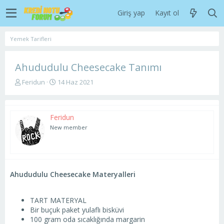
Giriş yap
Kayıt ol
Yemek Tarifleri
Ahududulu Cheesecake Tanımı
K
B
Feridun
14 Haz 2021
o
a
n
ş
u
l
Feridun
y
a
u
n
New member
b
g
a
ı
ş
ç
l
t
a
a
Ahududulu Cheesecake Materyalleri
t
r
a
i
n
h
TART MATERYAL
i
Bir buçuk paket yulaflı bisküvi
100 gram oda sıcaklığında margarin