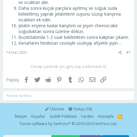
ve ocaktan alın.
Daha sonra küçük parçlara ayrılmış ve soğuk suda
bekletilmiş yaprak jelatinlerin suyunu süzüp karışıma
sıcakken ek edin.
Jelatin eriyene kadar karıştırın ve pişen cheesecake
soğuduktan sonra üzerine dökün.
Buzdolabında 1-2 saat bekletikten sonra kalıptan çıkarın.
Kenarlarını hindistan ceviziyle süsleyip afiyetle yiyin….
14 Haz 2021
#1
Cevap yazmak için giriş yap yada kayıt ol.
Facebook
Twitter
Reddit
Pinterest
Tumblr
WhatsApp
E-posta
Link
Paylaş:
Yemek Tarifleri
Chlorine
Türkçe (TR)
İletişim
Koşullar
Gizlilik Politikası
Yardım
Anasayfa
R
S
Forum software by XenForo™
© 2010-2019 XenForo Ltd.
S