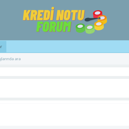
ar
jlarında ara