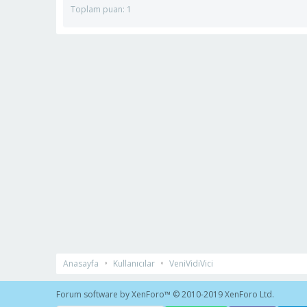
Toplam puan: 1
Anasayfa
Kullanıcılar
VeniVidiVici
Forum software by XenForo™
© 2010-2019 XenForo Ltd.