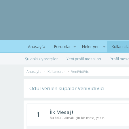
Anasayfa
Forumlar
Neler yeni
Kullanıcıl
Şu anki ziyaretçiler
Yeni profil mesajları
Profil mesa
Anasayfa
Kullanıcılar
VeniVidiVici
Ödül verilen kupalar VeniVidiVici
İlk Mesaj !
1
Bu ödülü almak için bir mesaj yazın.