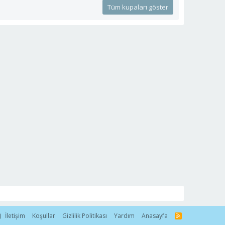
Tüm kupaları göster
)
İletişim
Koşullar
Gizlilik Politikası
Yardım
Anasayfa
R
S