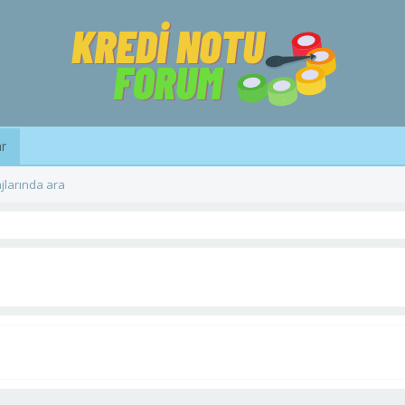
ar
jlarında ara