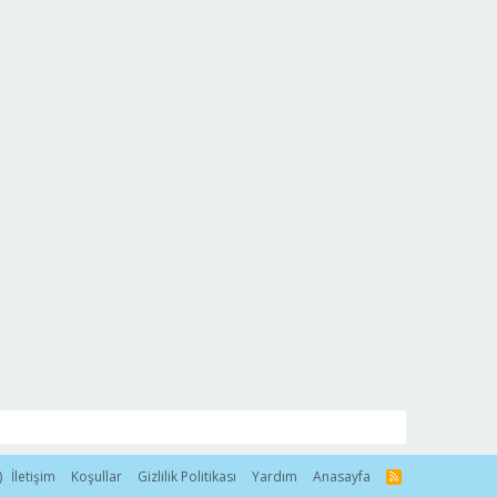
)
İletişim
Koşullar
Gizlilik Politikası
Yardım
Anasayfa
R
S