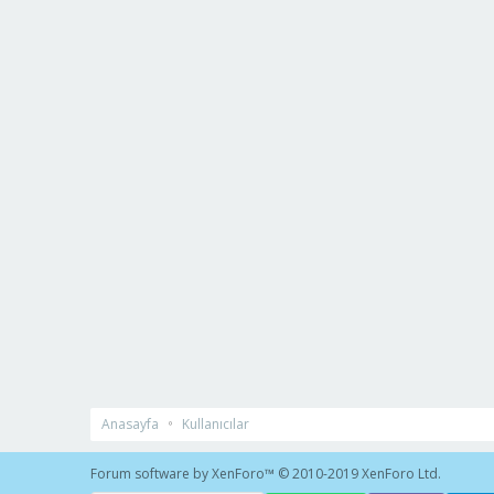
Anasayfa
Kullanıcılar
Forum software by XenForo™
© 2010-2019 XenForo Ltd.